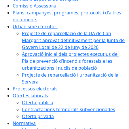
Comissió Assessora
Plans, campanyes, programes, protocols i d'altres
documents
Urbanisme i territori
Projecte de reparcel·lació de la UA de Can
Margarit aprovat definitivament per la Junta de
Govern Local de 22 de juny de 2026
Aprovació inicial dels projectes executius del
Pla de prevenció d’incendis forestals a les
urbanitzacions i nuclis de població
Projecte de reparcel·lació i urbanització de la
Servera
Processos electorals
Ofertes laborals
Oferta pública
Contractacions temporals subvencionades
Oferta privada
Normativa