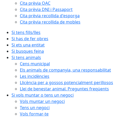
Cita prèvia OAC
Cita prèvia DNI i Passaport
Cita prèvia recollida d'esporga
Cita prèvia recollida de mobles
Si tens fills/lles
Si has de fer obres
Si ets una entitat
Si busques feina
Si tens animals
Cens municipal
Els animals de companyia, una responsabilitat
Les incidències
Llicència per a gossos potencialment perillosos
Llei de benestar animal. Preguntes freqüents
Si vols muntar o tens un negoci
Vols muntar un negoci
Tens un negoci
Vols formar-te