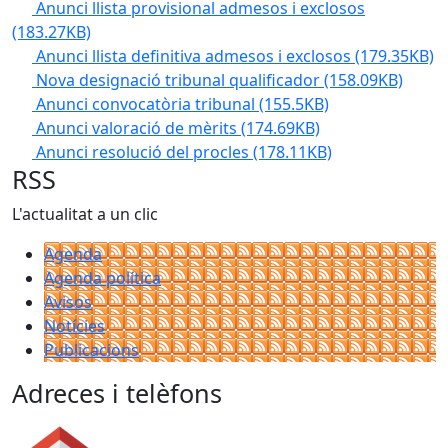
Anunci llista provisional admesos i exclosos
(183.27KB)
Anunci llista definitiva admesos i exclosos
(179.35KB)
Nova designació tribunal qualificador
(158.09KB)
Anunci convocatòria tribunal
(155.5KB)
Anunci valoració de mèrits
(174.69KB)
Anunci resolució del procles
(178.11KB)
RSS
L'actualitat a un clic
Agenda
Agenda política
Avisos
Notícies
Publicacions
Adreces i telèfons