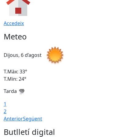
Accedeix
Meteo
Dijous, 6 d’agost
D
T.Màx: 33°
T
T.Min: 24°
T
Tarda
1
2
Anterior
Següent
Butlletí digital