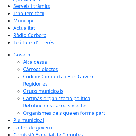
Serveis i tràmits
T'ho fem fàcil
Municipi
Actualitat
Ràdio Corbera
Telèfons d'interès
Govern
Alcaldessa
Càrrecs electes
Codi de Conducta i Bon Govern
Regidories
Grups municipals
Cartipàs organització política
Retribucions càrrecs electes
Organismes dels que en forma part
Ple municipal
Juntes de govern
Comissió Especial de Comptes