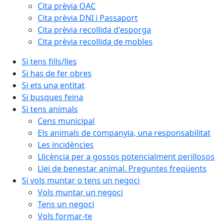
Cita prèvia OAC
Cita prèvia DNI i Passaport
Cita prèvia recollida d'esporga
Cita prèvia recollida de mobles
Si tens fills/lles
Si has de fer obres
Si ets una entitat
Si busques feina
Si tens animals
Cens municipal
Els animals de companyia, una responsabilitat
Les incidències
Llicència per a gossos potencialment perillosos
Llei de benestar animal. Preguntes freqüents
Si vols muntar o tens un negoci
Vols muntar un negoci
Tens un negoci
Vols formar-te