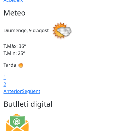
Accedeix
Meteo
Diumenge, 9 d’agost
D
T.Màx: 36°
T
T.Min: 25°
T
Tarda
T
1
2
Anterior
Següent
Butlletí digital