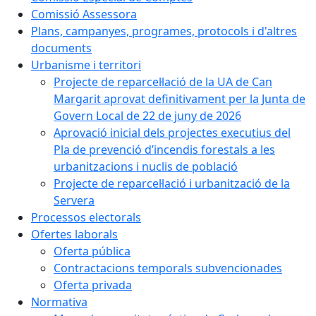
Comissió Assessora
Plans, campanyes, programes, protocols i d'altres
documents
Urbanisme i territori
Projecte de reparcel·lació de la UA de Can
Margarit aprovat definitivament per la Junta de
Govern Local de 22 de juny de 2026
Aprovació inicial dels projectes executius del
Pla de prevenció d’incendis forestals a les
urbanitzacions i nuclis de població
Projecte de reparcel·lació i urbanització de la
Servera
Processos electorals
Ofertes laborals
Oferta pública
Contractacions temporals subvencionades
Oferta privada
Normativa