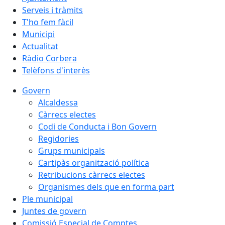
Serveis i tràmits
T'ho fem fàcil
Municipi
Actualitat
Ràdio Corbera
Telèfons d'interès
Govern
Alcaldessa
Càrrecs electes
Codi de Conducta i Bon Govern
Regidories
Grups municipals
Cartipàs organització política
Retribucions càrrecs electes
Organismes dels que en forma part
Ple municipal
Juntes de govern
Comissió Especial de Comptes