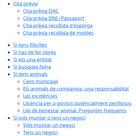
Cita prèvia
Cita prèvia OAC
Cita prèvia DNI i Passaport
Cita prèvia recollida d'esporga
Cita prèvia recollida de mobles
Si tens fills/lles
Si has de fer obres
Si ets una entitat
Si busques feina
Si tens animals
Cens municipal
Els animals de companyia, una responsabilitat
Les incidències
Llicència per a gossos potencialment perillosos
Llei de benestar animal. Preguntes freqüents
Si vols muntar o tens un negoci
Vols muntar un negoci
Tens un negoci