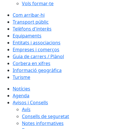
Vols formar-te
Com arribar-hi
Transport públic
Telèfons d'interès
Equipaments
Entitats i associacions
Empreses i comerços
Guia de carrers / Plànol
Corbera en xifres
Informació geogràfica
Turisme
Notícies
Agenda
Avisos i Consells
Avís
Consells de seguretat
Notes informatives