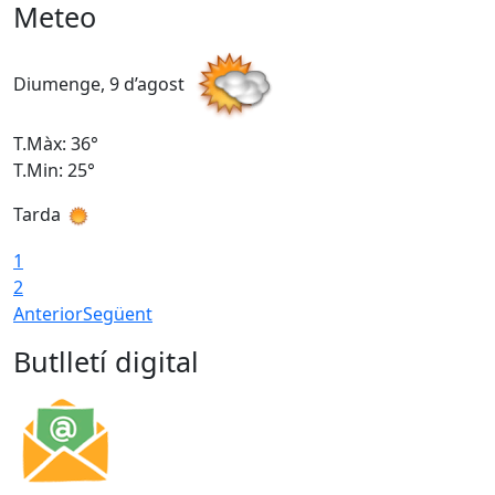
Meteo
Diumenge, 9 d’agost
D
T.Màx: 36°
T
T.Min: 25°
T
Tarda
T
1
2
Anterior
Següent
Butlletí digital