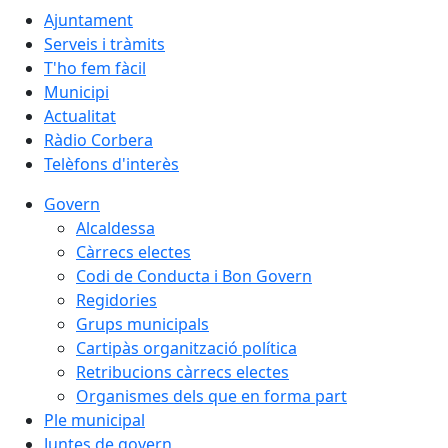
Ajuntament
Serveis i tràmits
T'ho fem fàcil
Municipi
Actualitat
Ràdio Corbera
Telèfons d'interès
Govern
Alcaldessa
Càrrecs electes
Codi de Conducta i Bon Govern
Regidories
Grups municipals
Cartipàs organització política
Retribucions càrrecs electes
Organismes dels que en forma part
Ple municipal
Juntes de govern