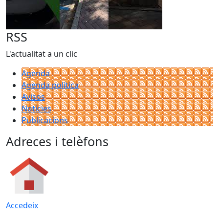
RSS
L'actualitat a un clic
Agenda
Agenda política
Avisos
Notícies
Publicacions
Adreces i telèfons
Accedeix