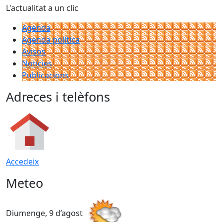
L'actualitat a un clic
Agenda
Agenda política
Avisos
Notícies
Publicacions
Adreces i telèfons
Accedeix
Meteo
Diumenge, 9 d’agost
D