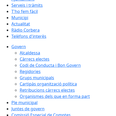
Serveis i tràmits
T'ho fem fàcil
Municipi
Actualitat
Ràdio Corbera
Telèfons d'interès
Govern
Alcaldessa
Càrrecs electes
Codi de Conducta i Bon Govern
Regidories
Grups municipals
Cartipàs organització política
Retribucions càrrecs electes
Organismes dels que en forma part
Ple municipal
Juntes de govern
Comissió Especial de Comptes