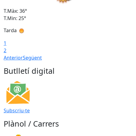
T.Màx: 36°
T
T.Min: 25°
T
Tarda
T
1
2
Anterior
Següent
Butlletí digital
Subscriu-te
Plànol / Carrers