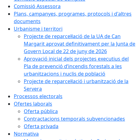
Comissió Assessora
Plans, campanyes, programes, protocols i d'altres
documents
Urbanisme i territori
Projecte de reparcel·lació de la UA de Can
Margarit aprovat definitivament per la Junta de
Govern Local de 22 de juny de 2026
Aprovació inicial dels projectes executius del
Pla de prevenció d’incendis forestals a les
urbanitzacions i nuclis de població
Projecte de reparcel·lació i urbanització de la
Servera
Processos electorals
Ofertes laborals
Oferta pública
Contractacions temporals subvencionades
Oferta privada
Normativa