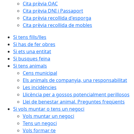
Cita prèvia OAC
Cita prèvia DNI i Passaport
Cita prèvia recollida d'esporga
Cita prèvia recollida de mobles
Si tens fills/lles
Si has de fer obres
Si ets una entitat
Si busques feina
Si tens animals
Cens municipal
Els animals de companyia, una responsabilitat
Les incidències
Llicència per a gossos potencialment perillosos
Llei de benestar animal. Preguntes freqüents
Si vols muntar o tens un negoci
Vols muntar un negoci
Tens un negoci
Vols formar-te