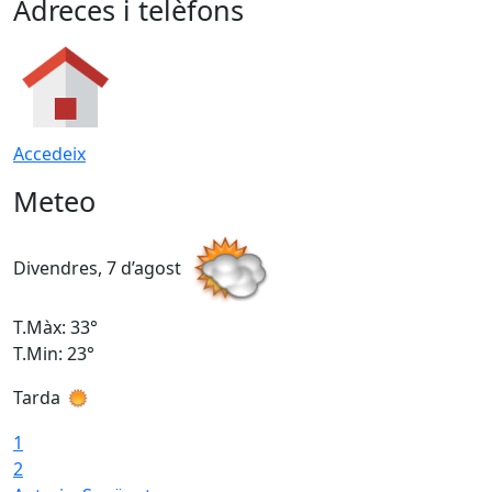
Adreces i telèfons
Accedeix
Meteo
Divendres, 7 d’agost
D
T.Màx: 33°
T
T.Min: 23°
T
Tarda
1
2