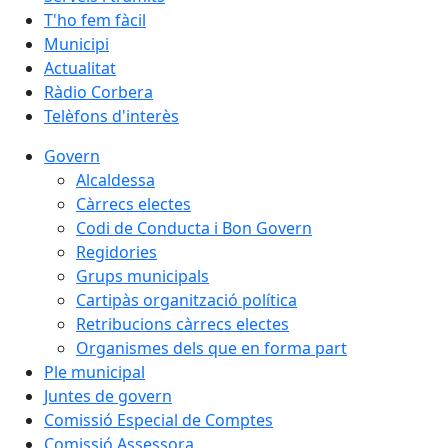
T'ho fem fàcil
Municipi
Actualitat
Ràdio Corbera
Telèfons d'interès
Govern
Alcaldessa
Càrrecs electes
Codi de Conducta i Bon Govern
Regidories
Grups municipals
Cartipàs organització política
Retribucions càrrecs electes
Organismes dels que en forma part
Ple municipal
Juntes de govern
Comissió Especial de Comptes
Comissió Assessora