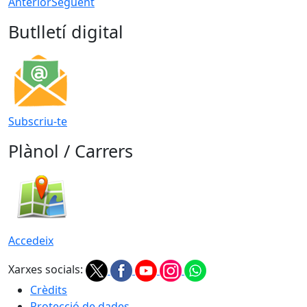
Anterior
Següent
Butlletí digital
Subscriu-te
Plànol / Carrers
Accedeix
Xarxes socials:
Crèdits
Protecció de dades