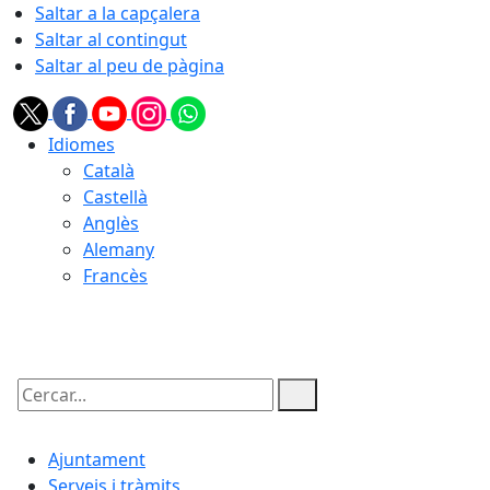
Saltar a la capçalera
Saltar al contingut
Saltar al peu de pàgina
Idiomes
Català
Castellà
Anglès
Alemany
Francès
06.08.2026 | 15:53
Cercar:
Ajuntament
Serveis i tràmits