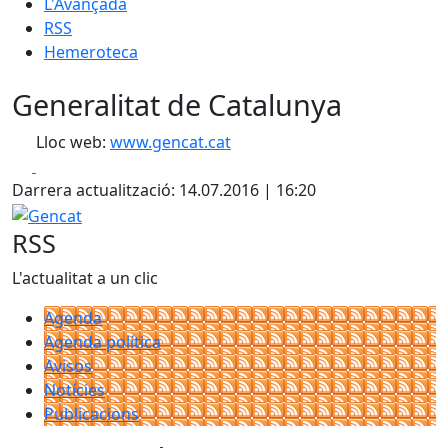
L'Avançada
RSS
Hemeroteca
Generalitat de Catalunya
Lloc web:
www.gencat.cat
Facebook
X
Darrera actualització: 14.07.2016 | 16:20
Gencat
RSS
L'actualitat a un clic
Agenda
Agenda política
Avisos
Notícies
Publicacions