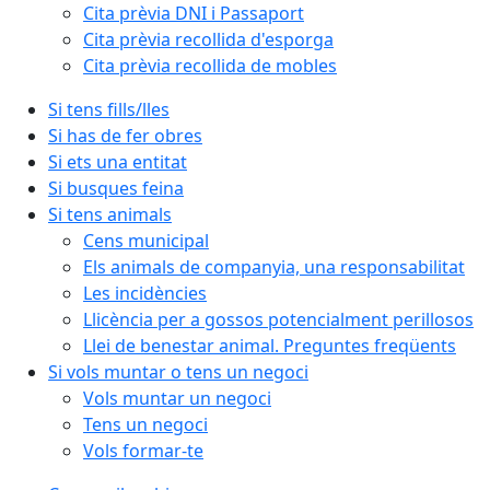
Cita prèvia DNI i Passaport
Cita prèvia recollida d'esporga
Cita prèvia recollida de mobles
Si tens fills/lles
Si has de fer obres
Si ets una entitat
Si busques feina
Si tens animals
Cens municipal
Els animals de companyia, una responsabilitat
Les incidències
Llicència per a gossos potencialment perillosos
Llei de benestar animal. Preguntes freqüents
Si vols muntar o tens un negoci
Vols muntar un negoci
Tens un negoci
Vols formar-te