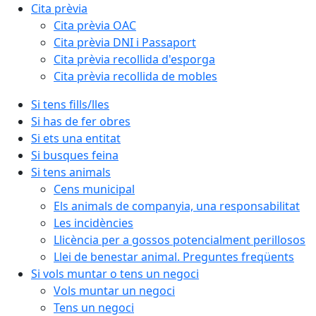
Cita prèvia
Cita prèvia OAC
Cita prèvia DNI i Passaport
Cita prèvia recollida d'esporga
Cita prèvia recollida de mobles
Si tens fills/lles
Si has de fer obres
Si ets una entitat
Si busques feina
Si tens animals
Cens municipal
Els animals de companyia, una responsabilitat
Les incidències
Llicència per a gossos potencialment perillosos
Llei de benestar animal. Preguntes freqüents
Si vols muntar o tens un negoci
Vols muntar un negoci
Tens un negoci