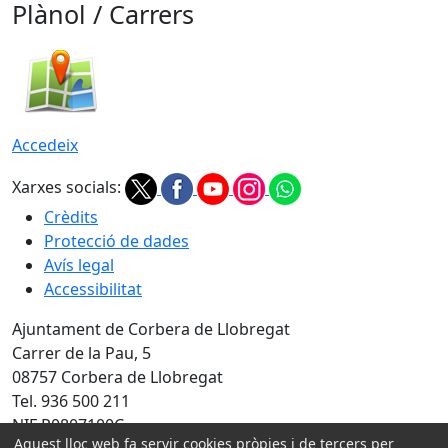
Plànol / Carrers
Accedeix
Xarxes socials:
Crèdits
Protecció de dades
Avís legal
Accessibilitat
Ajuntament de Corbera de Llobregat
Carrer de la Pau, 5
08757 Corbera de Llobregat
Tel. 936 500 211
NIF P0807100C
Aquest lloc web fa servir cookies pròpies i de tercers per