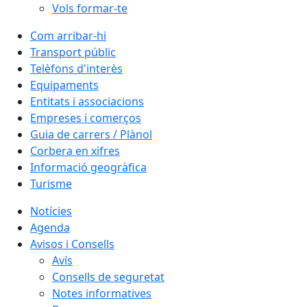
Vols formar-te
Com arribar-hi
Transport públic
Telèfons d'interès
Equipaments
Entitats i associacions
Empreses i comerços
Guia de carrers / Plànol
Corbera en xifres
Informació geogràfica
Turisme
Notícies
Agenda
Avisos i Consells
Avís
Consells de seguretat
Notes informatives