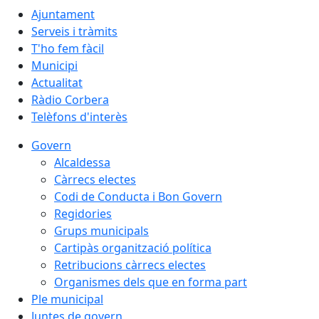
Ajuntament
Serveis i tràmits
T'ho fem fàcil
Municipi
Actualitat
Ràdio Corbera
Telèfons d'interès
Govern
Alcaldessa
Càrrecs electes
Codi de Conducta i Bon Govern
Regidories
Grups municipals
Cartipàs organització política
Retribucions càrrecs electes
Organismes dels que en forma part
Ple municipal
Juntes de govern