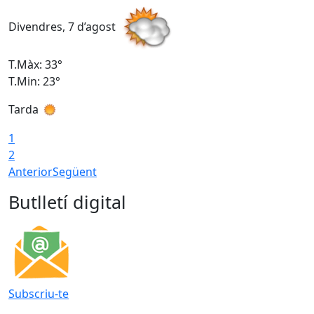
Divendres, 7 d’agost
D
T.Màx: 33°
T
T.Min: 23°
T
Tarda
1
2
Anterior
Següent
Butlletí digital
Subscriu-te