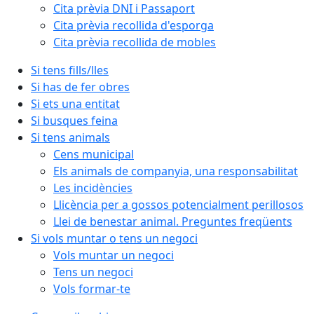
Cita prèvia DNI i Passaport
Cita prèvia recollida d'esporga
Cita prèvia recollida de mobles
Si tens fills/lles
Si has de fer obres
Si ets una entitat
Si busques feina
Si tens animals
Cens municipal
Els animals de companyia, una responsabilitat
Les incidències
Llicència per a gossos potencialment perillosos
Llei de benestar animal. Preguntes freqüents
Si vols muntar o tens un negoci
Vols muntar un negoci
Tens un negoci
Vols formar-te