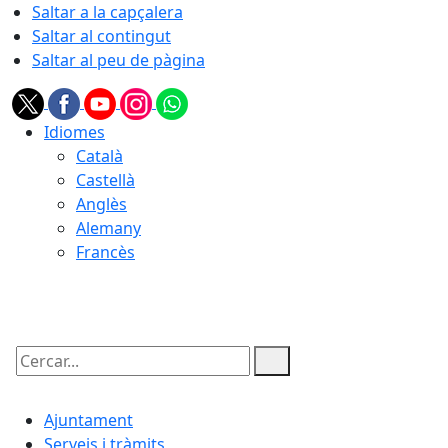
Saltar a la capçalera
Saltar al contingut
Saltar al peu de pàgina
Idiomes
Català
Castellà
Anglès
Alemany
Francès
08.08.2026 | 15:41
Cercar:
Ajuntament
Serveis i tràmits