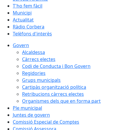
T'ho fem fàcil
Municipi
Actualitat
Ràdio Corbera
Telèfons d'interès
Govern
Alcaldessa
Càrrecs electes
Codi de Conducta i Bon Govern
Regidories
Grups municipals
Cartipàs organització política
Retribucions càrrecs electes
Organismes dels que en forma part
Ple municipal
Juntes de govern
Comissió Especial de Comptes
Comissió Assessora