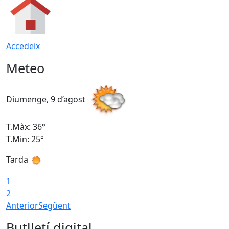
Accedeix
Meteo
Diumenge, 9 d’agost
D
T.Màx: 36°
T
T.Min: 25°
T
Tarda
T
1
2
Anterior
Següent
Butlletí digital