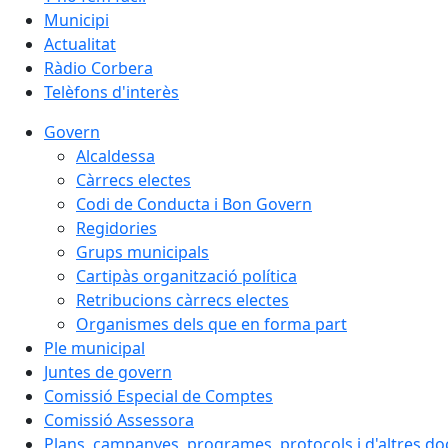
Municipi
Actualitat
Ràdio Corbera
Telèfons d'interès
Govern
Alcaldessa
Càrrecs electes
Codi de Conducta i Bon Govern
Regidories
Grups municipals
Cartipàs organització política
Retribucions càrrecs electes
Organismes dels que en forma part
Ple municipal
Juntes de govern
Comissió Especial de Comptes
Comissió Assessora
Plans, campanyes, programes, protocols i d'altres d