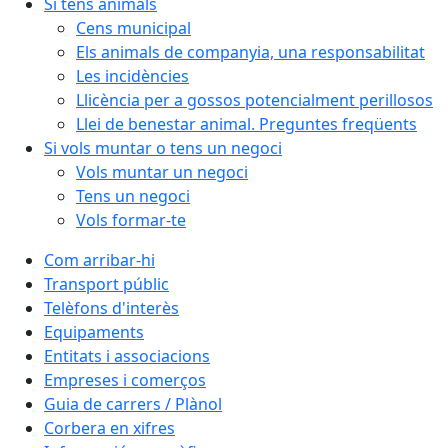
Si tens animals
Cens municipal
Els animals de companyia, una responsabilitat
Les incidències
Llicència per a gossos potencialment perillosos
Llei de benestar animal. Preguntes freqüents
Si vols muntar o tens un negoci
Vols muntar un negoci
Tens un negoci
Vols formar-te
Com arribar-hi
Transport públic
Telèfons d'interès
Equipaments
Entitats i associacions
Empreses i comerços
Guia de carrers / Plànol
Corbera en xifres