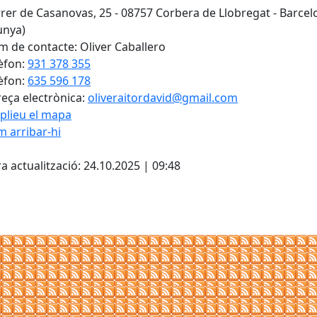
rer de Casanovas, 25 - 08757 Corbera de Llobregat - Barcel
unya)
 de contacte: Oliver Caballero
èfon:
931 378 355
èfon:
635 596 178
eça electrònica:
oliveraitordavid@gmail.com
plieu el mapa
 arribar-hi
Leaflet
| ©
OpenStreetMap
con
cebook
X
a actualització: 24.10.2025 | 09:48