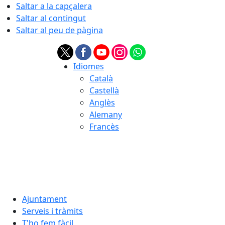
Saltar a la capçalera
Saltar al contingut
Saltar al peu de pàgina
Idiomes
Català
Castellà
Anglès
Alemany
Francès
06.08.2026 | 19:17
Ajuntament
Serveis i tràmits
T'ho fem fàcil