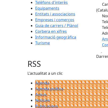
Telèfons d'interès
Car
Equipaments
(Catal
Entitats i associacions
Nom
Empreses i comerços
Tel
Guia de carrers / Plànol
Tel
Corbera en xifres
Adr
Informació geogràfica
Am
Turisme
Com
Fa
+
Darrer
−
RSS
L'actualitat a un clic
Agenda
Agenda política
Avisos
Notícies
Publicacions