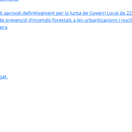
it aprovat definitivament per la Junta de Govern Local de 2
de prevenció d’incendis forestals a les urbanitzacions i nucl
vera
gat.