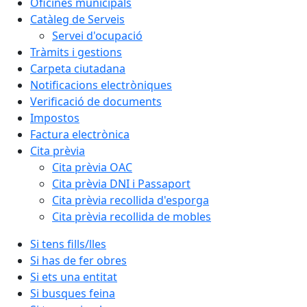
Oficines municipals
Catàleg de Serveis
Servei d'ocupació
Tràmits i gestions
Carpeta ciutadana
Notificacions electròniques
Verificació de documents
Impostos
Factura electrònica
Cita prèvia
Cita prèvia OAC
Cita prèvia DNI i Passaport
Cita prèvia recollida d'esporga
Cita prèvia recollida de mobles
Si tens fills/lles
Si has de fer obres
Si ets una entitat
Si busques feina