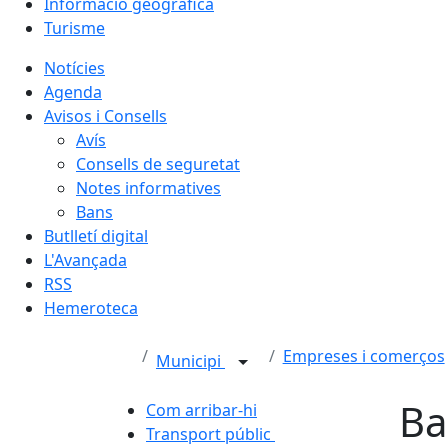
Informació geogràfica
Turisme
Notícies
Agenda
Avisos i Consells
Avís
Consells de seguretat
Notes informatives
Bans
Butlletí digital
L'Avançada
RSS
Hemeroteca
Empreses i comerços
Municipi
Ba
Com arribar-hi
Transport públic