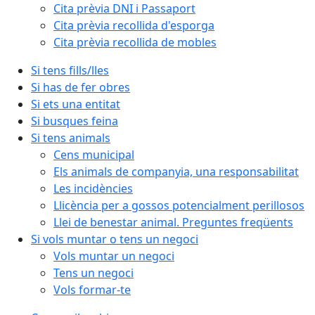
Cita prèvia DNI i Passaport
Cita prèvia recollida d'esporga
Cita prèvia recollida de mobles
Si tens fills/lles
Si has de fer obres
Si ets una entitat
Si busques feina
Si tens animals
Cens municipal
Els animals de companyia, una responsabilitat
Les incidències
Llicència per a gossos potencialment perillosos
Llei de benestar animal. Preguntes freqüents
Si vols muntar o tens un negoci
Vols muntar un negoci
Tens un negoci
Vols formar-te