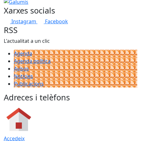
−
Galumis
Xarxes socials
Instagram
Facebook
RSS
L'actualitat a un clic
Agenda
Agenda política
Avisos
Notícies
Publicacions
Adreces i telèfons
Accedeix