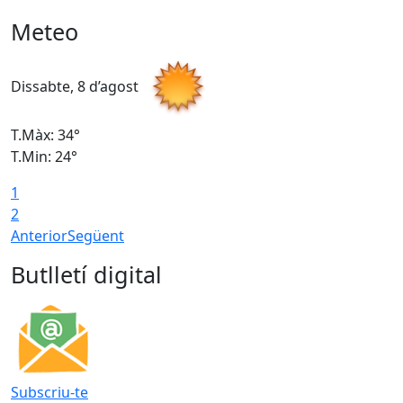
Meteo
Dissabte, 8 d’agost
D
T.Màx: 34°
T
T.Min: 24°
T
1
2
Anterior
Següent
Butlletí digital
Subscriu-te