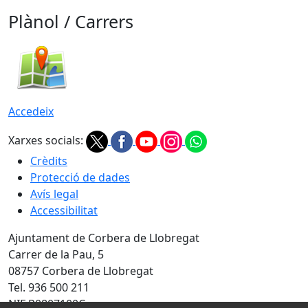
Plànol / Carrers
Accedeix
Xarxes socials:
Crèdits
Protecció de dades
Avís legal
Accessibilitat
Ajuntament de Corbera de Llobregat
Carrer de la Pau, 5
08757 Corbera de Llobregat
Tel. 936 500 211
NIF P0807100C