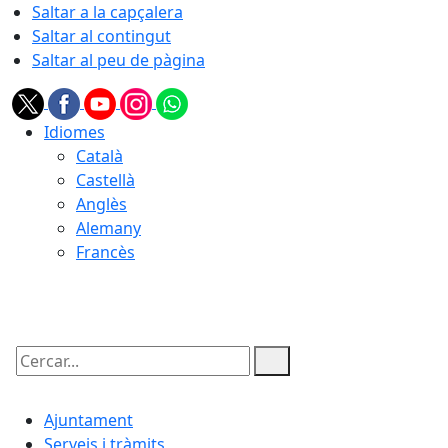
Saltar a la capçalera
Saltar al contingut
Saltar al peu de pàgina
Idiomes
Català
Castellà
Anglès
Alemany
Francès
08.08.2026 | 03:07
Cercar:
Ajuntament
Serveis i tràmits