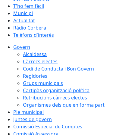
T'ho fem fàcil
Municipi
Actualitat
Ràdio Corbera
Telèfons d'interès
Govern
Alcaldessa
Càrrecs electes
Codi de Conducta i Bon Govern
Regidories
Grups municipals
Cartipàs organització política
Retribucions càrrecs electes
Organismes dels que en forma part
Ple municipal
Juntes de govern
Comissió Especial de Comptes
Comissió Assessora