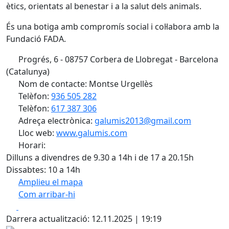
ètics, orientats al benestar i a la salut dels animals.
És una botiga amb compromís social i col·labora amb la
Fundació FADA.
Progrés, 6 - 08757 Corbera de Llobregat - Barcelona
(Catalunya)
Nom de contacte: Montse Urgellès
Telèfon:
936 505 282
Telèfon:
617 387 306
Adreça electrònica:
galumis2013@gmail.com
Lloc web:
www.galumis.com
Horari:
Dilluns a divendres de 9.30 a 14h i de 17 a 20.15h
Dissabtes: 10 a 14h
Amplieu el mapa
Com arribar-hi
Leaflet
| ©
OpenStreetMap
contributors
Facebook
X
+
Darrera actualització: 12.11.2025 | 19:19