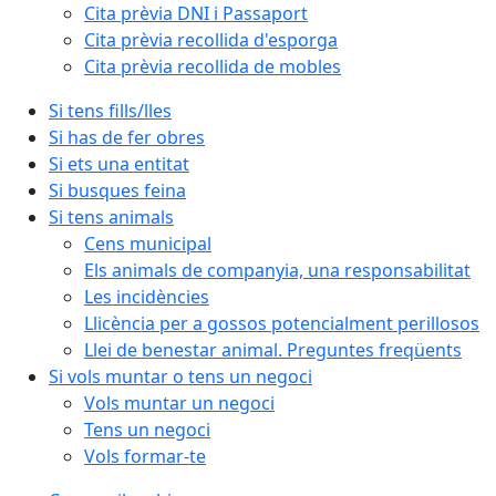
Cita prèvia DNI i Passaport
Cita prèvia recollida d'esporga
Cita prèvia recollida de mobles
Si tens fills/lles
Si has de fer obres
Si ets una entitat
Si busques feina
Si tens animals
Cens municipal
Els animals de companyia, una responsabilitat
Les incidències
Llicència per a gossos potencialment perillosos
Llei de benestar animal. Preguntes freqüents
Si vols muntar o tens un negoci
Vols muntar un negoci
Tens un negoci
Vols formar-te