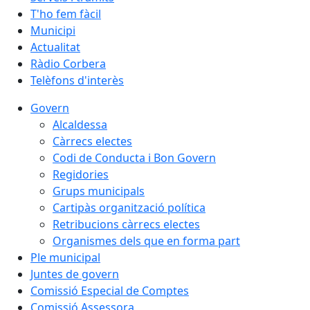
T'ho fem fàcil
Municipi
Actualitat
Ràdio Corbera
Telèfons d'interès
Govern
Alcaldessa
Càrrecs electes
Codi de Conducta i Bon Govern
Regidories
Grups municipals
Cartipàs organització política
Retribucions càrrecs electes
Organismes dels que en forma part
Ple municipal
Juntes de govern
Comissió Especial de Comptes
Comissió Assessora