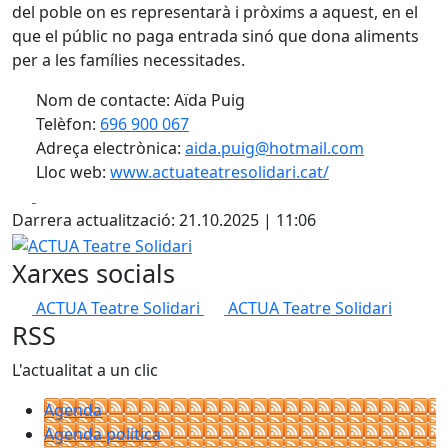
del poble on es representarà i pròxims a aquest, en el
que el públic no paga entrada sinó que dona aliments
per a les famílies necessitades.
Nom de contacte: Aïda Puig
Telèfon:
696 900 067
Adreça electrònica:
aida.puig@hotmail.com
Lloc web:
www.actuateatresolidari.cat/
Facebook
X
Darrera actualització: 21.10.2025 | 11:06
ACTUA Teatre Solidari
Xarxes socials
ACTUA Teatre Solidari
ACTUA Teatre Solidari
RSS
L'actualitat a un clic
Agenda
Agenda política