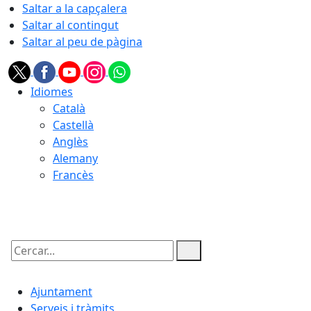
Saltar a la capçalera
Saltar al contingut
Saltar al peu de pàgina
Idiomes
Català
Castellà
Anglès
Alemany
Francès
08.08.2026 | 04:47
Cercar:
Ajuntament
Serveis i tràmits