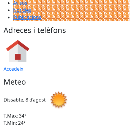
Avisos
Notícies
Publicacions
Adreces i telèfons
Accedeix
Meteo
Dissabte, 8 d’agost
D
T.Màx: 34°
T
T.Min: 24°
T