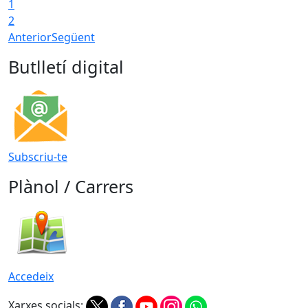
1
2
Anterior
Següent
Butlletí digital
Subscriu-te
Plànol / Carrers
Accedeix
Xarxes socials: