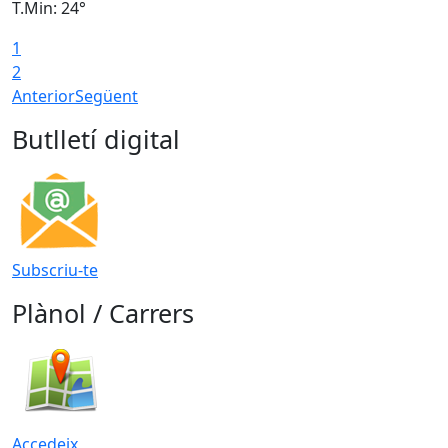
T.Min: 24°
T
1
2
Anterior
Següent
Butlletí digital
Subscriu-te
Plànol / Carrers
Accedeix