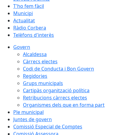
T'ho fem fàcil
Municipi
Actualitat
Ràdio Corbera
Telèfons d'interès
Govern
Alcaldessa
Càrrecs electes
Codi de Conducta i Bon Govern
Regidories
Grups municipals
Cartipàs organització política
Retribucions càrrecs electes
Organismes dels que en forma part
Ple municipal
Juntes de govern
Comissió Especial de Comptes
Comissió Assessora