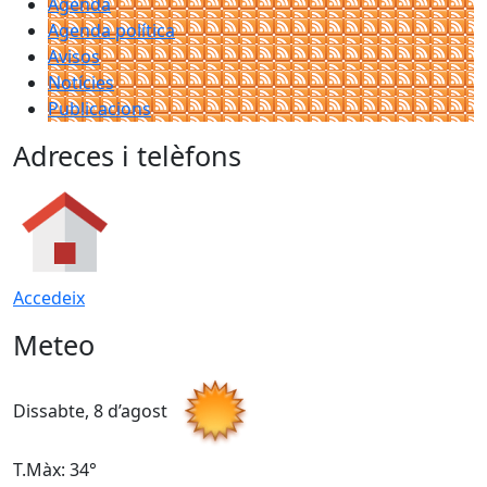
Agenda
Agenda política
Avisos
Notícies
Publicacions
Adreces i telèfons
Accedeix
Meteo
Dissabte, 8 d’agost
D
T.Màx: 34°
T