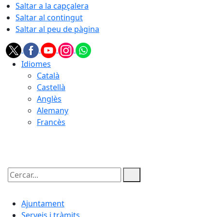
Saltar a la capçalera
Saltar al contingut
Saltar al peu de pàgina
Idiomes
Català
Castellà
Anglès
Alemany
Francès
07.08.2026 | 14:33
Cercar:
Ajuntament
Serveis i tràmits