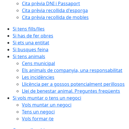
Cita prèvia DNI i Passaport
Cita prèvia recollida d'esporga
Cita prèvia recollida de mobles
Si tens fills/lles
Si has de fer obres
Si ets una entitat
Si busques feina
Si tens animals
Cens municipal
Els animals de companyia, una responsabilitat
Les incidències
Llicència per a gossos potencialment perillosos
Llei de benestar animal. Preguntes freqüents
Si vols muntar o tens un negoci
Vols muntar un negoci
Tens un negoci
Vols formar-te