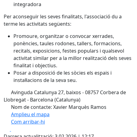
integradora
Per aconseguir les seves finalitats, l'associació du a
terme les activitats següents:
Promoure, organitzar o convocar xerrades,
ponències, taules rodones, tallers, formacions,
recitals, exposicions, festes populars i qualsevol
activitat similar per a la millor realització dels seves
finalitat i objectius.
Posar a disposició de les sòcies els espais i
instal·lacions de la seva seu.
Avinguda Catalunya 27, baixos - 08757 Corbera de
Llobregat - Barcelona (Catalunya)
Nom de contacte: Xavier Marquès Ramos
Amplieu el mapa
Com arribar-hi
Leaflet
| ©
OpenStreetMap
contributors
Facebook
X
+
Darrera actualització: 3.02.2026 | 12:17