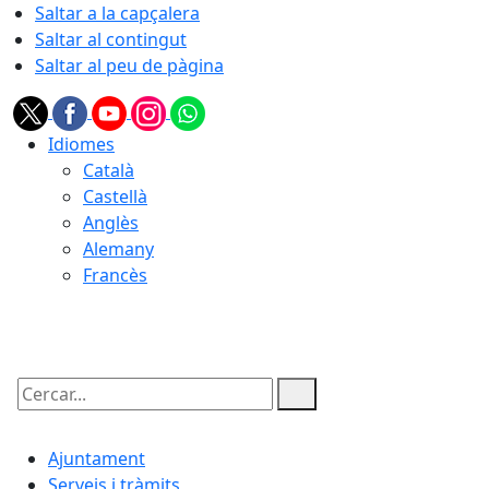
Saltar a la capçalera
Saltar al contingut
Saltar al peu de pàgina
Idiomes
Català
Castellà
Anglès
Alemany
Francès
08.08.2026 | 16:30
Cercar:
Ajuntament
Serveis i tràmits