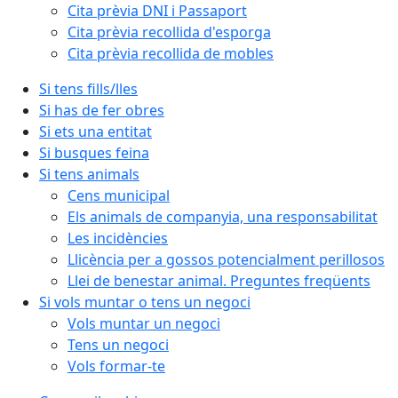
Cita prèvia DNI i Passaport
Cita prèvia recollida d'esporga
Cita prèvia recollida de mobles
Si tens fills/lles
Si has de fer obres
Si ets una entitat
Si busques feina
Si tens animals
Cens municipal
Els animals de companyia, una responsabilitat
Les incidències
Llicència per a gossos potencialment perillosos
Llei de benestar animal. Preguntes freqüents
Si vols muntar o tens un negoci
Vols muntar un negoci
Tens un negoci
Vols formar-te