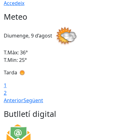
Accedeix
Meteo
Diumenge, 9 d’agost
D
T.Màx: 36°
T
T.Min: 25°
T
Tarda
T
1
2
Anterior
Següent
Butlletí digital