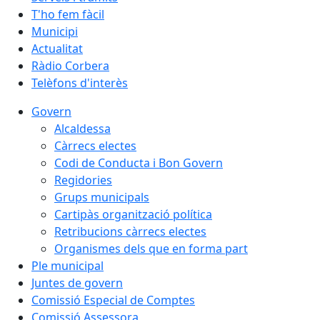
T'ho fem fàcil
Municipi
Actualitat
Ràdio Corbera
Telèfons d'interès
Govern
Alcaldessa
Càrrecs electes
Codi de Conducta i Bon Govern
Regidories
Grups municipals
Cartipàs organització política
Retribucions càrrecs electes
Organismes dels que en forma part
Ple municipal
Juntes de govern
Comissió Especial de Comptes
Comissió Assessora