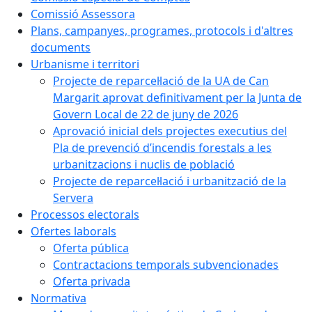
Comissió Assessora
Plans, campanyes, programes, protocols i d'altres
documents
Urbanisme i territori
Projecte de reparcel·lació de la UA de Can
Margarit aprovat definitivament per la Junta de
Govern Local de 22 de juny de 2026
Aprovació inicial dels projectes executius del
Pla de prevenció d’incendis forestals a les
urbanitzacions i nuclis de població
Projecte de reparcel·lació i urbanització de la
Servera
Processos electorals
Ofertes laborals
Oferta pública
Contractacions temporals subvencionades
Oferta privada
Normativa