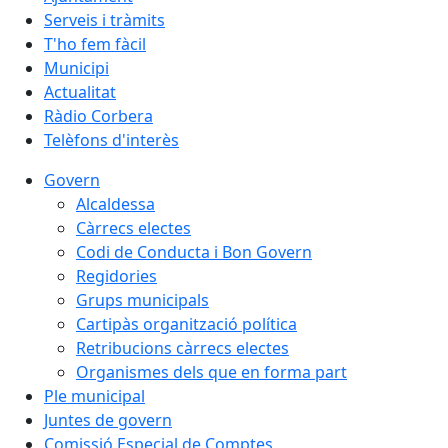
Serveis i tràmits
T'ho fem fàcil
Municipi
Actualitat
Ràdio Corbera
Telèfons d'interès
Govern
Alcaldessa
Càrrecs electes
Codi de Conducta i Bon Govern
Regidories
Grups municipals
Cartipàs organització política
Retribucions càrrecs electes
Organismes dels que en forma part
Ple municipal
Juntes de govern
Comissió Especial de Comptes