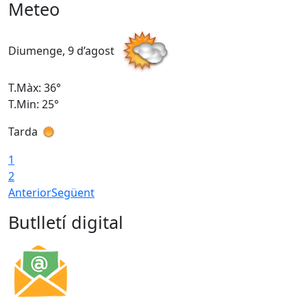
Meteo
Diumenge, 9 d’agost
D
T.Màx: 36°
T
T.Min: 25°
T
Tarda
T
1
2
Anterior
Següent
Butlletí digital