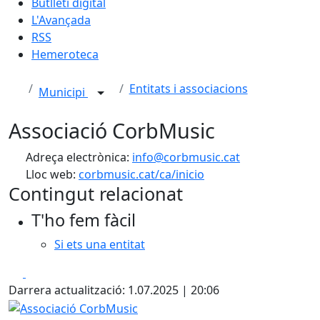
Butlletí digital
L'Avançada
RSS
Hemeroteca
Entitats i associacions
Municipi
Associació CorbMusic
Adreça electrònica:
info@corbmusic.cat
Lloc web:
corbmusic.cat/ca/inicio
Contingut relacionat
T'ho fem fàcil
Si ets una entitat
Facebook
X
Darrera actualització: 1.07.2025 | 20:06
Associació CorbMusic