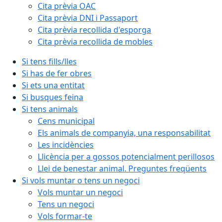
Cita prèvia OAC
Cita prèvia DNI i Passaport
Cita prèvia recollida d'esporga
Cita prèvia recollida de mobles
Si tens fills/lles
Si has de fer obres
Si ets una entitat
Si busques feina
Si tens animals
Cens municipal
Els animals de companyia, una responsabilitat
Les incidències
Llicència per a gossos potencialment perillosos
Llei de benestar animal. Preguntes freqüents
Si vols muntar o tens un negoci
Vols muntar un negoci
Tens un negoci
Vols formar-te