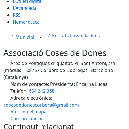
Butlletí digital
L'Avançada
RSS
Hemeroteca
Entitats i associacions
Municipi
Associació Coses de Dones
Àrea de Polítiques d'Igualtat. Pl. Sant Antoni, s/n
(mòduls) - 08757 Corbera de Llobregat - Barcelona
(Catalunya)
Nom de contacte: Presidenta: Encarna Lucas
Telèfon:
654 242 368
Adreça electrònica:
cosesdedonescorbera@gmail.com
Amplieu el mapa
Com arribar-hi
Leaflet
| ©
OpenStreetMap
contributors
Contingut relacionat