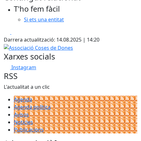
+
T'ho fem fàcil
−
Si ets una entitat
Facebook
X
Darrera actualització: 14.08.2025 | 14:20
Associació Coses de Dones
Xarxes socials
Instagram
RSS
L'actualitat a un clic
Agenda
Agenda política
Avisos
Notícies
Publicacions