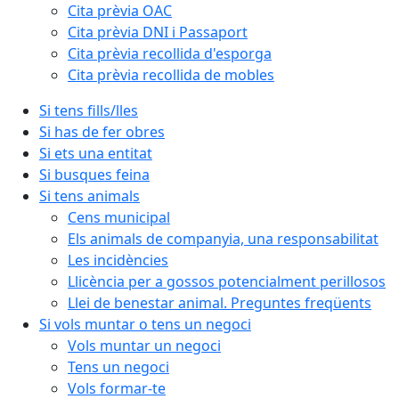
Cita prèvia OAC
Cita prèvia DNI i Passaport
Cita prèvia recollida d'esporga
Cita prèvia recollida de mobles
Si tens fills/lles
Si has de fer obres
Si ets una entitat
Si busques feina
Si tens animals
Cens municipal
Els animals de companyia, una responsabilitat
Les incidències
Llicència per a gossos potencialment perillosos
Llei de benestar animal. Preguntes freqüents
Si vols muntar o tens un negoci
Vols muntar un negoci
Tens un negoci
Vols formar-te