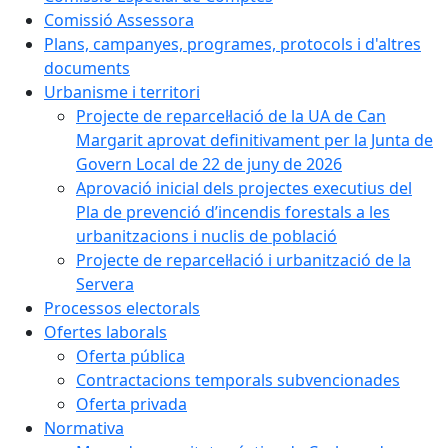
Comissió Assessora
Plans, campanyes, programes, protocols i d'altres
documents
Urbanisme i territori
Projecte de reparcel·lació de la UA de Can
Margarit aprovat definitivament per la Junta de
Govern Local de 22 de juny de 2026
Aprovació inicial dels projectes executius del
Pla de prevenció d’incendis forestals a les
urbanitzacions i nuclis de població
Projecte de reparcel·lació i urbanització de la
Servera
Processos electorals
Ofertes laborals
Oferta pública
Contractacions temporals subvencionades
Oferta privada
Normativa