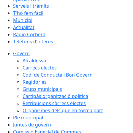
Serveis i tràmits
T'ho fem fàcil
Municipi
Actualitat
Ràdio Corbera
Telèfons d'interès
Govern
Alcaldessa
Càrrecs electes
Codi de Conducta i Bon Govern
Regidories
Grups municipals
Cartipàs organització política
Retribucions càrrecs electes
Organismes dels que en forma part
Ple municipal
Juntes de govern
Comissió Especial de Comptes