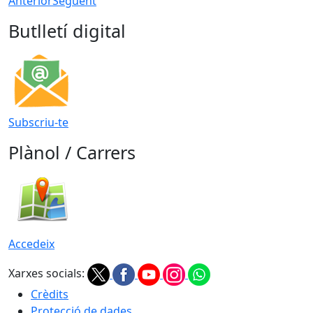
Anterior
Següent
Butlletí digital
Subscriu-te
Plànol / Carrers
Accedeix
Xarxes socials:
Crèdits
Protecció de dades