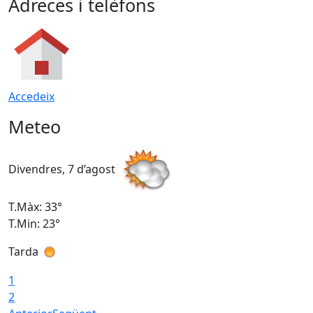
Adreces i telèfons
Accedeix
Meteo
Divendres, 7 d’agost
D
T.Màx: 33°
T
T.Min: 23°
T
Tarda
1
2