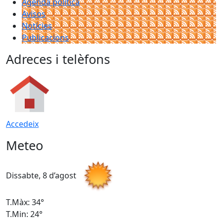
Agenda política
Avisos
Notícies
Publicacions
Adreces i telèfons
Accedeix
Meteo
Dissabte, 8 d’agost
D
T.Màx: 34°
T
T.Min: 24°
T