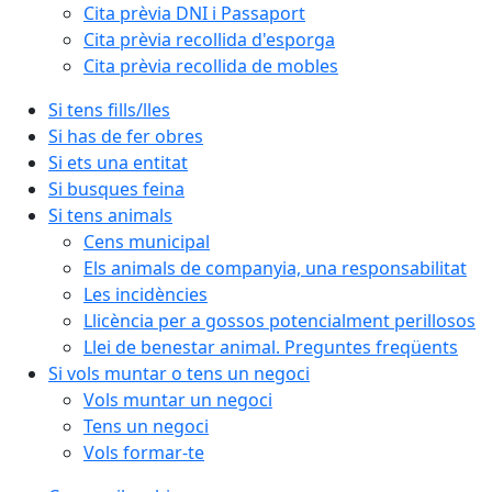
Cita prèvia DNI i Passaport
Cita prèvia recollida d'esporga
Cita prèvia recollida de mobles
Si tens fills/lles
Si has de fer obres
Si ets una entitat
Si busques feina
Si tens animals
Cens municipal
Els animals de companyia, una responsabilitat
Les incidències
Llicència per a gossos potencialment perillosos
Llei de benestar animal. Preguntes freqüents
Si vols muntar o tens un negoci
Vols muntar un negoci
Tens un negoci
Vols formar-te