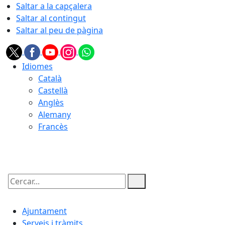
Saltar a la capçalera
Saltar al contingut
Saltar al peu de pàgina
Idiomes
Català
Castellà
Anglès
Alemany
Francès
07.08.2026 | 17:23
Cercar:
Ajuntament
Serveis i tràmits