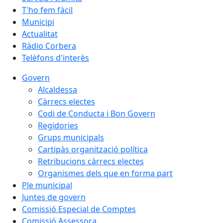
T'ho fem fàcil
Municipi
Actualitat
Ràdio Corbera
Telèfons d'interès
Govern
Alcaldessa
Càrrecs electes
Codi de Conducta i Bon Govern
Regidories
Grups municipals
Cartipàs organització política
Retribucions càrrecs electes
Organismes dels que en forma part
Ple municipal
Juntes de govern
Comissió Especial de Comptes
Comissió Assessora