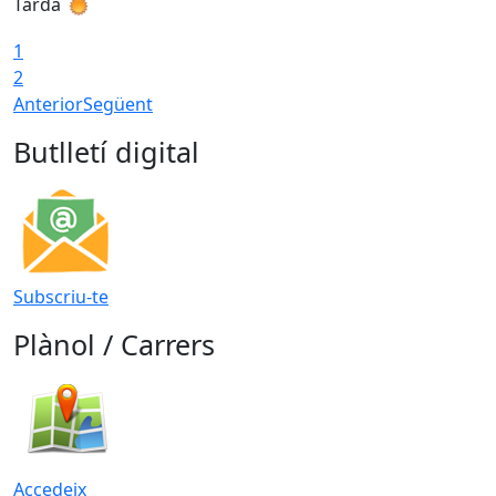
Tarda
T
1
2
Anterior
Següent
Butlletí digital
Subscriu-te
Plànol / Carrers
Accedeix