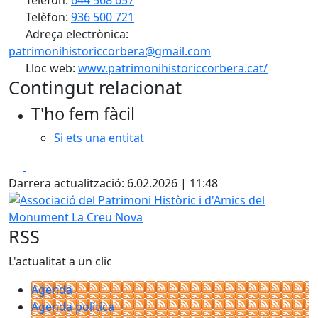
Telèfon:
644 568 657
Telèfon:
936 500 721
Adreça electrònica:
patrimonihistoriccorbera@gmail.com
Lloc web:
www.patrimonihistoriccorbera.cat/
Contingut relacionat
T'ho fem fàcil
Si ets una entitat
Facebook
X
Darrera actualització: 6.02.2026 | 11:48
Associació del Patrimoni Històric i d'Amics del Monument
RSS
L'actualitat a un clic
Agenda
Agenda política