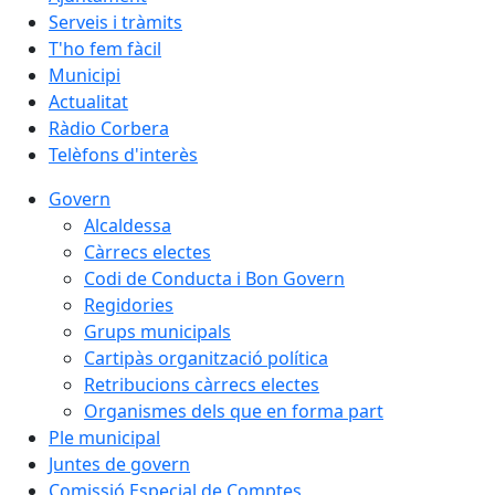
Serveis i tràmits
T'ho fem fàcil
Municipi
Actualitat
Ràdio Corbera
Telèfons d'interès
Govern
Alcaldessa
Càrrecs electes
Codi de Conducta i Bon Govern
Regidories
Grups municipals
Cartipàs organització política
Retribucions càrrecs electes
Organismes dels que en forma part
Ple municipal
Juntes de govern
Comissió Especial de Comptes