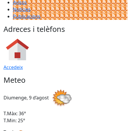
Avisos
Notícies
Publicacions
Adreces i telèfons
Accedeix
Meteo
Diumenge, 9 d’agost
D
T.Màx: 36°
T
T.Min: 25°
T