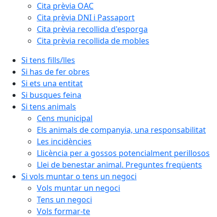
Cita prèvia OAC
Cita prèvia DNI i Passaport
Cita prèvia recollida d'esporga
Cita prèvia recollida de mobles
Si tens fills/lles
Si has de fer obres
Si ets una entitat
Si busques feina
Si tens animals
Cens municipal
Els animals de companyia, una responsabilitat
Les incidències
Llicència per a gossos potencialment perillosos
Llei de benestar animal. Preguntes freqüents
Si vols muntar o tens un negoci
Vols muntar un negoci
Tens un negoci
Vols formar-te