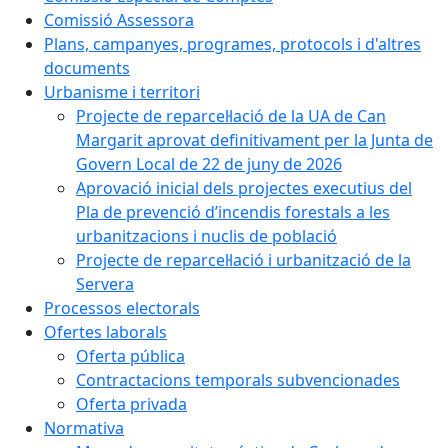
Comissió Assessora
Plans, campanyes, programes, protocols i d'altres
documents
Urbanisme i territori
Projecte de reparcel·lació de la UA de Can
Margarit aprovat definitivament per la Junta de
Govern Local de 22 de juny de 2026
Aprovació inicial dels projectes executius del
Pla de prevenció d’incendis forestals a les
urbanitzacions i nuclis de població
Projecte de reparcel·lació i urbanització de la
Servera
Processos electorals
Ofertes laborals
Oferta pública
Contractacions temporals subvencionades
Oferta privada
Normativa