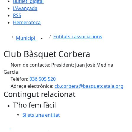
Butlletí digital
L'Avançada
RSS
Hemeroteca
Entitats i associacions
Municipi
Club Bàsquet Corbera
Nom de contacte: President: Juan José Medina
García
Telèfon:
936 505 520
Adreça electrònica:
cb.corbera@basquetcatala.org
Contingut relacionat
T'ho fem fàcil
Si ets una entitat
Facebook
X