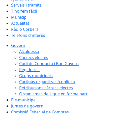
Serveis i tràmits
T'ho fem fàcil
Municipi
Actualitat
Ràdio Corbera
Telèfons d'interès
Govern
Alcaldessa
Càrrecs electes
Codi de Conducta i Bon Govern
Regidories
Grups municipals
Cartipàs organització política
Retribucions càrrecs electes
Organismes dels que en forma part
Ple municipal
Juntes de govern
Comissió Especial de Comptes