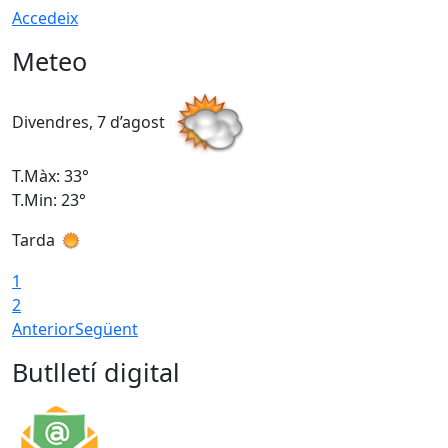
Accedeix
Meteo
Divendres, 7 d’agost
D
T.Màx: 33°
T
T.Min: 23°
T
Tarda
1
2
Anterior
Següent
Butlletí digital