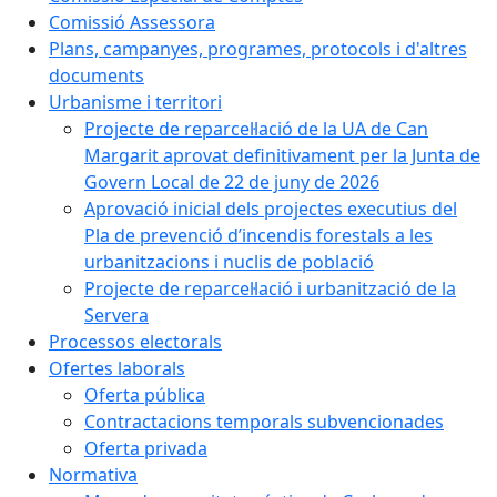
Comissió Assessora
Plans, campanyes, programes, protocols i d'altres
documents
Urbanisme i territori
Projecte de reparcel·lació de la UA de Can
Margarit aprovat definitivament per la Junta de
Govern Local de 22 de juny de 2026
Aprovació inicial dels projectes executius del
Pla de prevenció d’incendis forestals a les
urbanitzacions i nuclis de població
Projecte de reparcel·lació i urbanització de la
Servera
Processos electorals
Ofertes laborals
Oferta pública
Contractacions temporals subvencionades
Oferta privada
Normativa