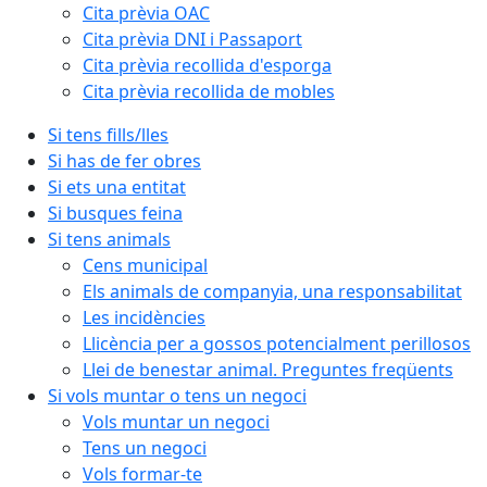
Cita prèvia OAC
Cita prèvia DNI i Passaport
Cita prèvia recollida d'esporga
Cita prèvia recollida de mobles
Si tens fills/lles
Si has de fer obres
Si ets una entitat
Si busques feina
Si tens animals
Cens municipal
Els animals de companyia, una responsabilitat
Les incidències
Llicència per a gossos potencialment perillosos
Llei de benestar animal. Preguntes freqüents
Si vols muntar o tens un negoci
Vols muntar un negoci
Tens un negoci
Vols formar-te