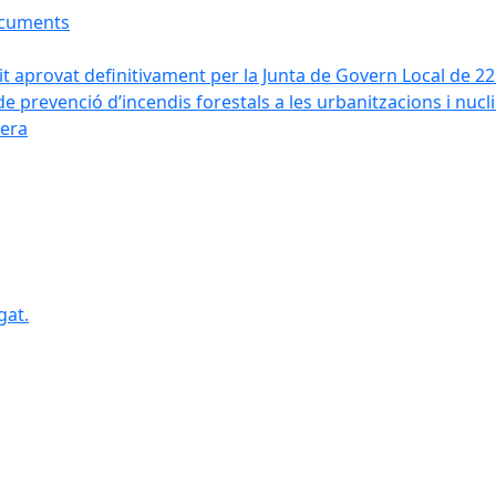
ocuments
it aprovat definitivament per la Junta de Govern Local de 2
de prevenció d’incendis forestals a les urbanitzacions i nucl
vera
gat.