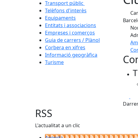
Transport públic
Telèfons d'interès
Car
Equipaments
Barcel
Entitats i associacions
Nom
Empreses i comerços
Adr
Guia de carrers / Plànol
Am
Corbera en xifres
Com
Informació geogràfica
Con
+
Turisme
T
−
Fa
Darrer
RSS
L'actualitat a un clic
Agenda