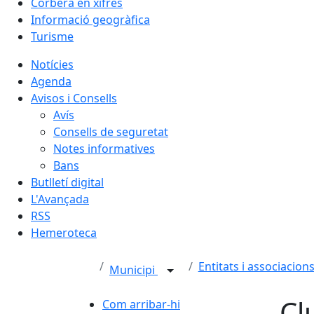
Corbera en xifres
Informació geogràfica
Turisme
Notícies
Agenda
Avisos i Consells
Avís
Consells de seguretat
Notes informatives
Bans
Butlletí digital
L'Avançada
RSS
Hemeroteca
Entitats i associacion
Municipi
Cl
Com arribar-hi