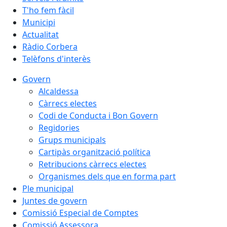
T'ho fem fàcil
Municipi
Actualitat
Ràdio Corbera
Telèfons d'interès
Govern
Alcaldessa
Càrrecs electes
Codi de Conducta i Bon Govern
Regidories
Grups municipals
Cartipàs organització política
Retribucions càrrecs electes
Organismes dels que en forma part
Ple municipal
Juntes de govern
Comissió Especial de Comptes
Comissió Assessora