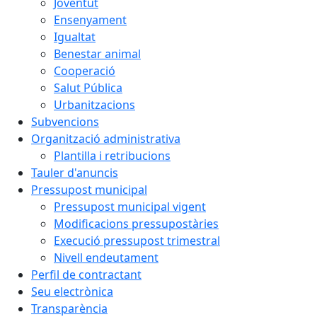
Joventut
Ensenyament
Igualtat
Benestar animal
Cooperació
Salut Pública
Urbanitzacions
Subvencions
Organització administrativa
Plantilla i retribucions
Tauler d'anuncis
Pressupost municipal
Pressupost municipal vigent
Modificacions pressupostàries
Execució pressupost trimestral
Nivell endeutament
Perfil de contractant
Seu electrònica
Transparència