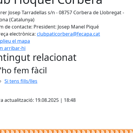
rer Josep Tarradellas s/n - 08757 Corbera de Llobregat -
ona (Catalunya)
 de contacte: President: Josep Manel Piqué
eça electrònica:
clubpaticorbera@fecapa.cat
plieu el mapa
 arribar-hi
Leaflet
| ©
OpenStreetMap
con
tingut relacionat
'ho fem fàcil
Si tens fills/lles
cebook
X
a actualització: 19.08.2025 | 18:48