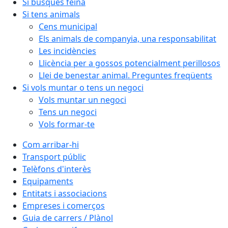
Si busques feina
Si tens animals
Cens municipal
Els animals de companyia, una responsabilitat
Les incidències
Llicència per a gossos potencialment perillosos
Llei de benestar animal. Preguntes freqüents
Si vols muntar o tens un negoci
Vols muntar un negoci
Tens un negoci
Vols formar-te
Com arribar-hi
Transport públic
Telèfons d'interès
Equipaments
Entitats i associacions
Empreses i comerços
Guia de carrers / Plànol