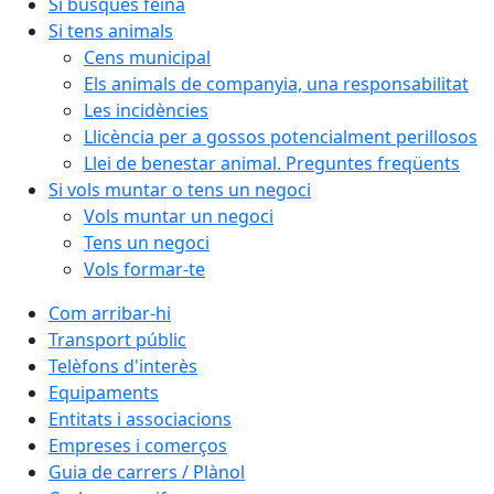
Si busques feina
Si tens animals
Cens municipal
Els animals de companyia, una responsabilitat
Les incidències
Llicència per a gossos potencialment perillosos
Llei de benestar animal. Preguntes freqüents
Si vols muntar o tens un negoci
Vols muntar un negoci
Tens un negoci
Vols formar-te
Com arribar-hi
Transport públic
Telèfons d'interès
Equipaments
Entitats i associacions
Empreses i comerços
Guia de carrers / Plànol