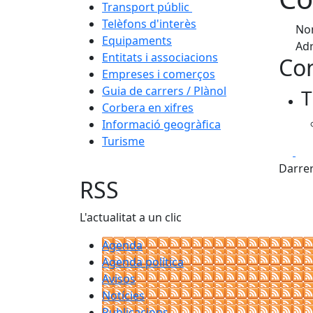
Transport públic
Telèfons d'interès
Nom
Equipaments
Adr
Entitats i associacions
Con
Empreses i comerços
Guia de carrers / Plànol
T
Corbera en xifres
Informació geogràfica
Turisme
Fa
Darrer
RSS
L'actualitat a un clic
Agenda
Agenda política
Avisos
Notícies
Publicacions