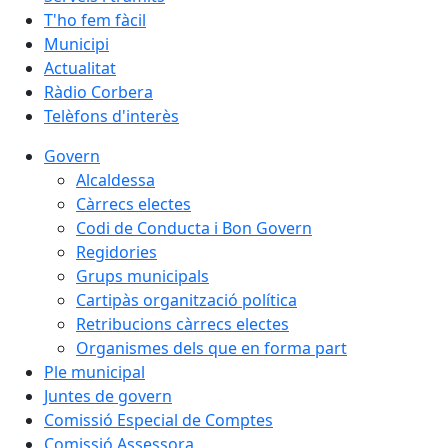
T'ho fem fàcil
Municipi
Actualitat
Ràdio Corbera
Telèfons d'interès
Govern
Alcaldessa
Càrrecs electes
Codi de Conducta i Bon Govern
Regidories
Grups municipals
Cartipàs organització política
Retribucions càrrecs electes
Organismes dels que en forma part
Ple municipal
Juntes de govern
Comissió Especial de Comptes
Comissió Assessora