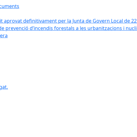
ocuments
it aprovat definitivament per la Junta de Govern Local de 2
de prevenció d’incendis forestals a les urbanitzacions i nucl
vera
gat.