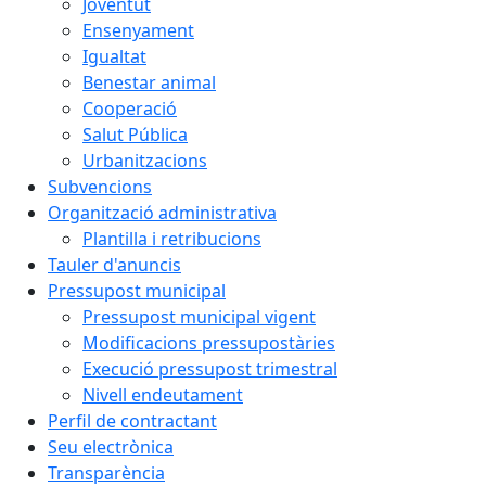
Joventut
Ensenyament
Igualtat
Benestar animal
Cooperació
Salut Pública
Urbanitzacions
Subvencions
Organització administrativa
Plantilla i retribucions
Tauler d'anuncis
Pressupost municipal
Pressupost municipal vigent
Modificacions pressupostàries
Execució pressupost trimestral
Nivell endeutament
Perfil de contractant
Seu electrònica
Transparència