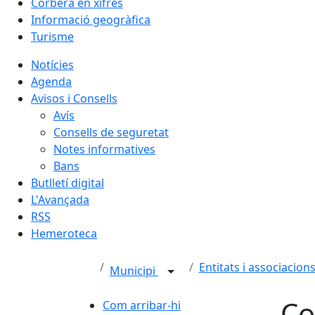
Corbera en xifres
Informació geogràfica
Turisme
Notícies
Agenda
Avisos i Consells
Avís
Consells de seguretat
Notes informatives
Bans
Butlletí digital
L'Avançada
RSS
Hemeroteca
Entitats i associacion
Municipi
Co
Com arribar-hi