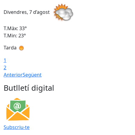
Divendres, 7 d’agost
D
T.Màx: 33°
T
T.Min: 23°
T
Tarda
1
2
Anterior
Següent
Butlletí digital
Subscriu-te