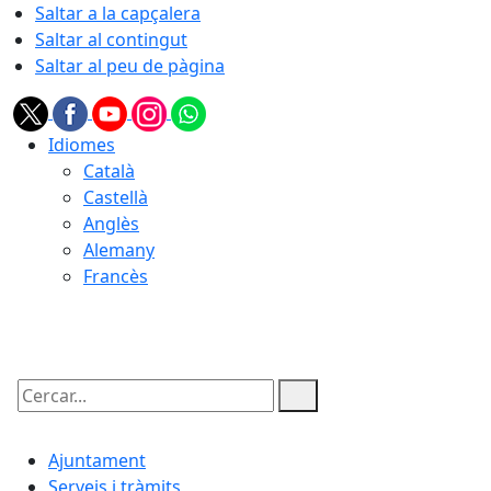
Saltar a la capçalera
Saltar al contingut
Saltar al peu de pàgina
Idiomes
Català
Castellà
Anglès
Alemany
Francès
07.08.2026 | 11:59
Cercar:
Ajuntament
Serveis i tràmits