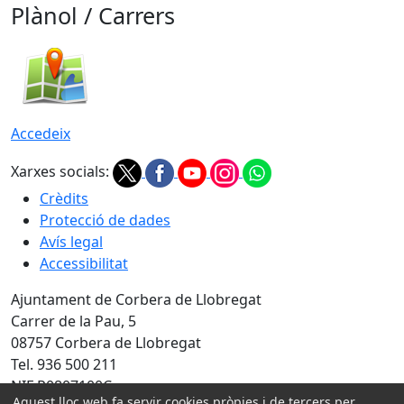
Plànol / Carrers
Accedeix
Xarxes socials:
Crèdits
Protecció de dades
Avís legal
Accessibilitat
Ajuntament de Corbera de Llobregat
Carrer de la Pau, 5
08757 Corbera de Llobregat
Tel. 936 500 211
NIF P0807100C
Aquest lloc web fa servir cookies pròpies i de tercers per