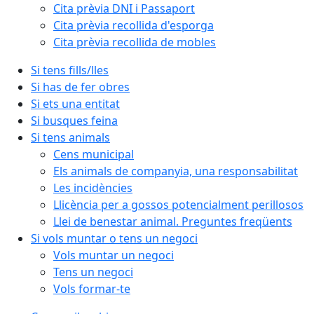
Cita prèvia DNI i Passaport
Cita prèvia recollida d'esporga
Cita prèvia recollida de mobles
Si tens fills/lles
Si has de fer obres
Si ets una entitat
Si busques feina
Si tens animals
Cens municipal
Els animals de companyia, una responsabilitat
Les incidències
Llicència per a gossos potencialment perillosos
Llei de benestar animal. Preguntes freqüents
Si vols muntar o tens un negoci
Vols muntar un negoci
Tens un negoci
Vols formar-te