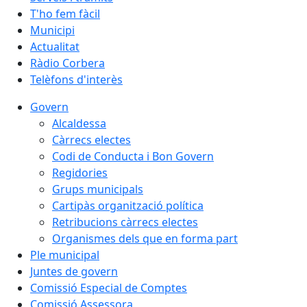
T'ho fem fàcil
Municipi
Actualitat
Ràdio Corbera
Telèfons d'interès
Govern
Alcaldessa
Càrrecs electes
Codi de Conducta i Bon Govern
Regidories
Grups municipals
Cartipàs organització política
Retribucions càrrecs electes
Organismes dels que en forma part
Ple municipal
Juntes de govern
Comissió Especial de Comptes
Comissió Assessora