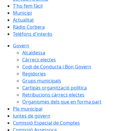
T'ho fem fàcil
Municipi
Actualitat
Ràdio Corbera
Telèfons d'interès
Govern
Alcaldessa
Càrrecs electes
Codi de Conducta i Bon Govern
Regidories
Grups municipals
Cartipàs organització política
Retribucions càrrecs electes
Organismes dels que en forma part
Ple municipal
Juntes de govern
Comissió Especial de Comptes
Comissió Assessora