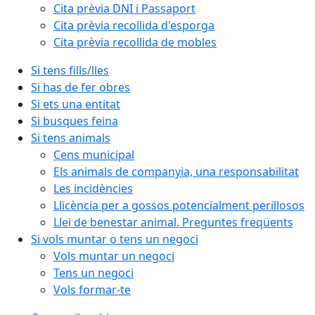
Cita prèvia DNI i Passaport
Cita prèvia recollida d'esporga
Cita prèvia recollida de mobles
Si tens fills/lles
Si has de fer obres
Si ets una entitat
Si busques feina
Si tens animals
Cens municipal
Els animals de companyia, una responsabilitat
Les incidències
Llicència per a gossos potencialment perillosos
Llei de benestar animal. Preguntes freqüents
Si vols muntar o tens un negoci
Vols muntar un negoci
Tens un negoci
Vols formar-te