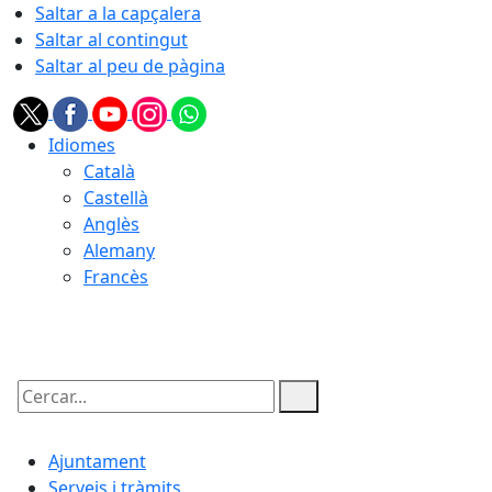
Saltar a la capçalera
Saltar al contingut
Saltar al peu de pàgina
Idiomes
Català
Castellà
Anglès
Alemany
Francès
09.08.2026 | 13:03
Cercar:
Ajuntament
Serveis i tràmits