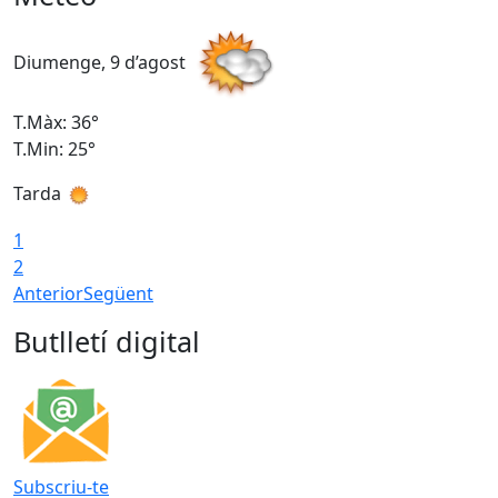
Diumenge, 9 d’agost
D
T.Màx: 36°
T
T.Min: 25°
T
Tarda
T
1
2
Anterior
Següent
Butlletí digital
Subscriu-te