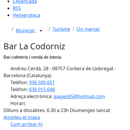
L'Avançada
RSS
Hemeroteca
Turisme
On menjar
Municipi
Bar La Codorniz
Bar-cafeteria i venda de loteria.
Andreu Cerdà, 28 - 08757 Corbera de Llobregat -
Barcelona (Catalunya)
Telèfon:
936 500 651
Telèfon:
636 015 648
Adreça electrònica:
jpages65@hotmail.com
Horari:
Dilluns a dissabtes: 6.30 a 23h Diumenges tancat
Amplieu el mapa
Com arribar-hi
Leaflet
| ©
OpenStreetMap
contributors