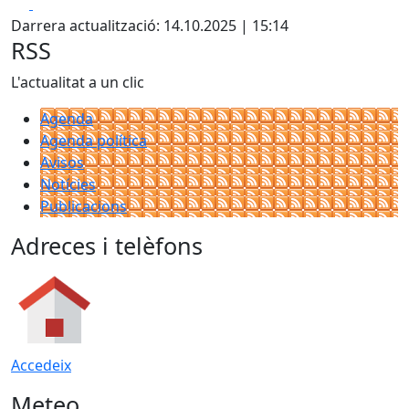
Facebook
X
+
Darrera actualització: 14.10.2025 | 15:14
−
RSS
L'actualitat a un clic
Agenda
Agenda política
Avisos
Notícies
Publicacions
Adreces i telèfons
Accedeix
Meteo