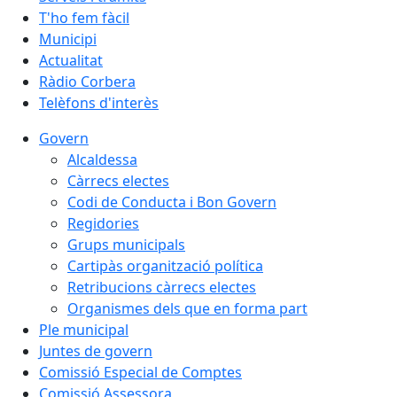
T'ho fem fàcil
Municipi
Actualitat
Ràdio Corbera
Telèfons d'interès
Govern
Alcaldessa
Càrrecs electes
Codi de Conducta i Bon Govern
Regidories
Grups municipals
Cartipàs organització política
Retribucions càrrecs electes
Organismes dels que en forma part
Ple municipal
Juntes de govern
Comissió Especial de Comptes
Comissió Assessora