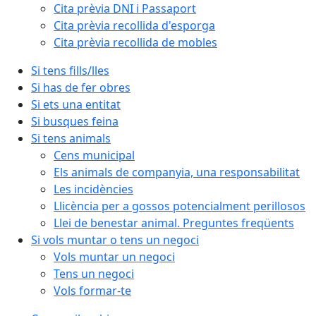
Cita prèvia DNI i Passaport
Cita prèvia recollida d'esporga
Cita prèvia recollida de mobles
Si tens fills/lles
Si has de fer obres
Si ets una entitat
Si busques feina
Si tens animals
Cens municipal
Els animals de companyia, una responsabilitat
Les incidències
Llicència per a gossos potencialment perillosos
Llei de benestar animal. Preguntes freqüents
Si vols muntar o tens un negoci
Vols muntar un negoci
Tens un negoci
Vols formar-te