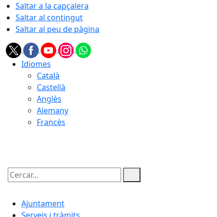
Saltar a la capçalera
Saltar al contingut
Saltar al peu de pàgina
Idiomes
Català
Castellà
Anglès
Alemany
Francès
06.08.2026 | 19:45
Cercar:
Ajuntament
Serveis i tràmits