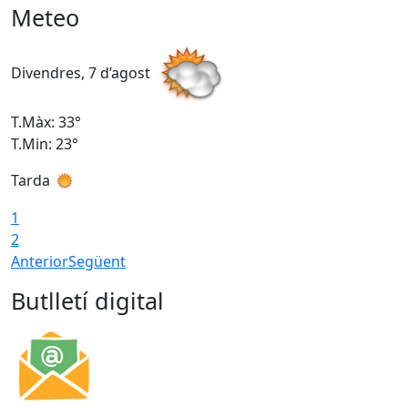
Meteo
Divendres, 7 d’agost
D
T.Màx: 33°
T
T.Min: 23°
T
Tarda
1
2
Anterior
Següent
Butlletí digital