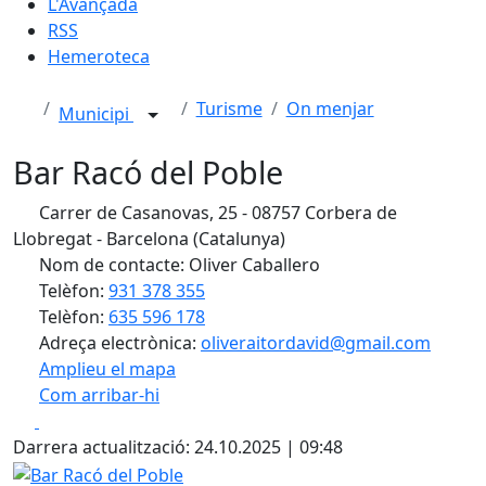
L'Avançada
RSS
Hemeroteca
Turisme
On menjar
Municipi
Bar Racó del Poble
Carrer de Casanovas, 25 - 08757 Corbera de
Llobregat - Barcelona (Catalunya)
Nom de contacte: Oliver Caballero
Telèfon:
931 378 355
Telèfon:
635 596 178
Adreça electrònica:
oliveraitordavid@gmail.com
Amplieu el mapa
Com arribar-hi
Leaflet
| ©
OpenStreetMap
contributors
Facebook
X
+
Darrera actualització: 24.10.2025 | 09:48
−
Bar Racó del Poble