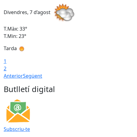
Divendres, 7 d’agost
D
T.Màx: 33°
T
T.Min: 23°
T
Tarda
1
2
Anterior
Següent
Butlletí digital
Subscriu-te