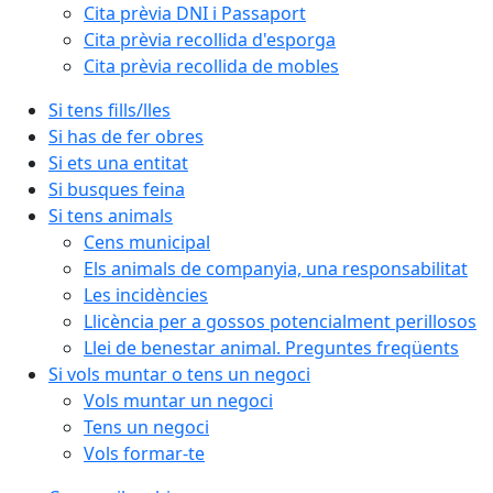
Cita prèvia DNI i Passaport
Cita prèvia recollida d'esporga
Cita prèvia recollida de mobles
Si tens fills/lles
Si has de fer obres
Si ets una entitat
Si busques feina
Si tens animals
Cens municipal
Els animals de companyia, una responsabilitat
Les incidències
Llicència per a gossos potencialment perillosos
Llei de benestar animal. Preguntes freqüents
Si vols muntar o tens un negoci
Vols muntar un negoci
Tens un negoci
Vols formar-te