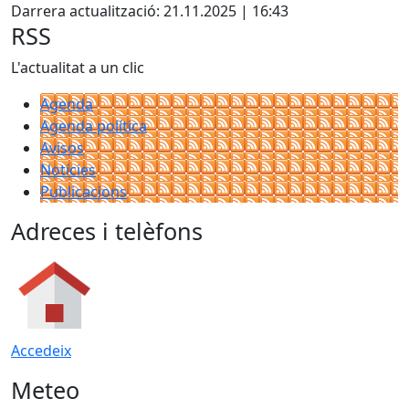
+
Darrera actualització: 21.11.2025 | 16:43
−
RSS
L'actualitat a un clic
Agenda
Agenda política
Avisos
Notícies
Publicacions
Adreces i telèfons
Accedeix
Meteo