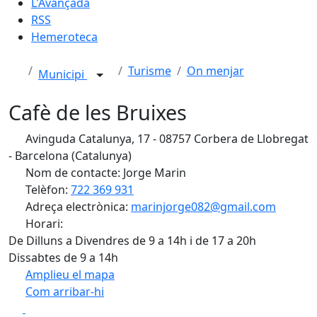
L'Avançada
RSS
Hemeroteca
Turisme
On menjar
Municipi
Cafè de les Bruixes
Avinguda Catalunya, 17 - 08757 Corbera de Llobregat
- Barcelona (Catalunya)
Nom de contacte: Jorge Marin
Telèfon:
722 369 931
Adreça electrònica:
marinjorge082@gmail.com
Horari:
De Dilluns a Divendres de 9 a 14h i de 17 a 20h
Dissabtes de 9 a 14h
Amplieu el mapa
Com arribar-hi
Leaflet
| ©
OpenStreetMap
contributors
Facebook
X