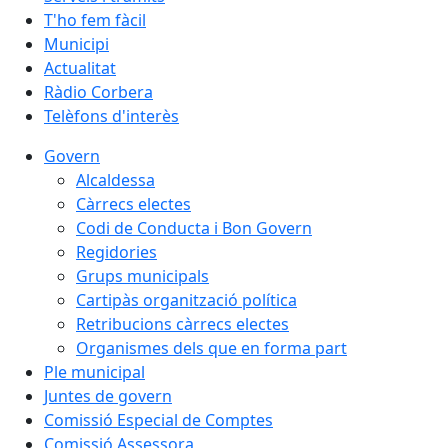
T'ho fem fàcil
Municipi
Actualitat
Ràdio Corbera
Telèfons d'interès
Govern
Alcaldessa
Càrrecs electes
Codi de Conducta i Bon Govern
Regidories
Grups municipals
Cartipàs organització política
Retribucions càrrecs electes
Organismes dels que en forma part
Ple municipal
Juntes de govern
Comissió Especial de Comptes
Comissió Assessora