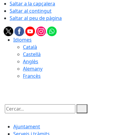
Saltar a la capçalera
Saltar al contingut
Saltar al peu de pàgina
Idiomes
Català
Castellà
Anglès
Alemany
Francès
07.08.2026 | 04:19
Cercar:
Ajuntament
Serveis i tràmits