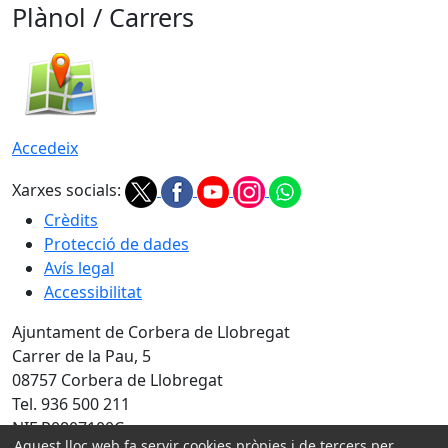
Plànol / Carrers
Accedeix
Xarxes socials:
Crèdits
Protecció de dades
Avís legal
Accessibilitat
Ajuntament de Corbera de Llobregat
Carrer de la Pau, 5
08757 Corbera de Llobregat
Tel. 936 500 211
NIF P0807100C
Aquest lloc web fa servir cookies pròpies i de tercers per