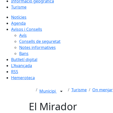
Informació geogràfica
Turisme
Notícies
Agenda
Avisos i Consells
Avís
Consells de seguretat
Notes informatives
Bans
Butlletí digital
L'Avançada
RSS
Hemeroteca
Turisme
On menjar
Municipi
El Mirador