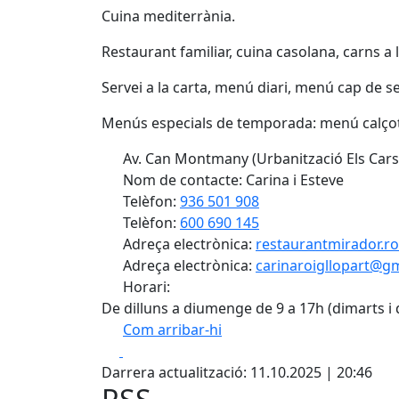
Cuina mediterrània.
Restaurant familiar, cuina casolana, carns a 
Servei a la carta, menú diari, menú cap de se
Menús especials de temporada: menú calçot
Av. Can Montmany (Urbanització Els Carso
Nom de contacte: Carina i Esteve
Telèfon:
936 501 908
Telèfon:
600 690 145
Adreça electrònica:
restaurantmirador.r
Adreça electrònica:
carinaroigllopart@g
Horari:
De dilluns a diumenge de 9 a 17h (dimarts i
Com arribar-hi
Facebook
X
+
Darrera actualització: 11.10.2025 | 20:46
−