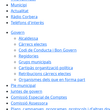
Municipi
Actualitat
Ràdio Corbera
Telèfons d'interès
Govern
Alcaldessa
Càrrecs electes
Codi de Conducta i Bon Govern
Regidories
Grups municipals
Cartipàs organització política
Retribucions càrrecs electes
Organismes dels que en forma part
Ple municipal
Juntes de govern
Comissió Especial de Comptes
Comissió Assessora
Plans, campanyes, programes, protocols i d'altres d