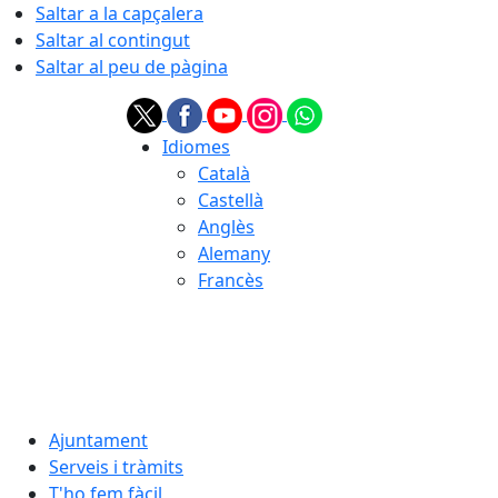
Saltar a la capçalera
Saltar al contingut
Saltar al peu de pàgina
Idiomes
Català
Castellà
Anglès
Alemany
Francès
06.08.2026 | 14:12
Ajuntament
Serveis i tràmits
T'ho fem fàcil