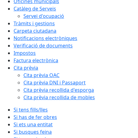
Oficines municipals
Catàleg de Serveis
Servei d'ocupació
Tràmits i gestions
Carpeta ciutadana
Notificacions electròniques
Verificació de documents
Impostos
Factura electrònica
Cita prèvia
Cita prèvia OAC
Cita prèvia DNI i Passaport
Cita prèvia recollida d'esporga
Cita prèvia recollida de mobles
Si tens fills/lles
Si has de fer obres
Si ets una entitat
Si busques feina