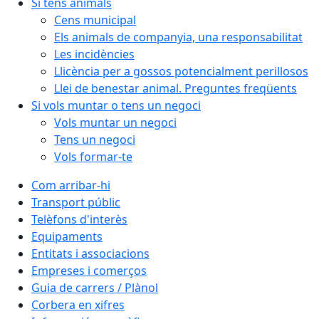
Si tens animals
Cens municipal
Els animals de companyia, una responsabilitat
Les incidències
Llicència per a gossos potencialment perillosos
Llei de benestar animal. Preguntes freqüents
Si vols muntar o tens un negoci
Vols muntar un negoci
Tens un negoci
Vols formar-te
Com arribar-hi
Transport públic
Telèfons d'interès
Equipaments
Entitats i associacions
Empreses i comerços
Guia de carrers / Plànol
Corbera en xifres