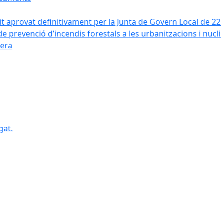
it aprovat definitivament per la Junta de Govern Local de 2
de prevenció d’incendis forestals a les urbanitzacions i nucl
vera
gat.