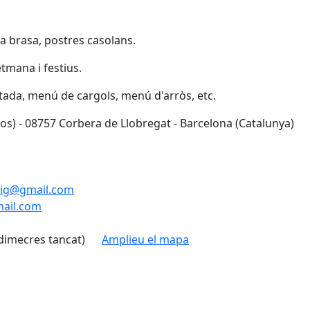
la brasa, postres casolans.
tmana i festius.
ada, menú de cargols, menú d'arròs, etc.
s) - 08757 Corbera de Llobregat - Barcelona (Catalunya)
oig@gmail.com
mail.com
 dimecres tancat)
Amplieu el mapa
Leaflet
| ©
OpenStreetMap
con