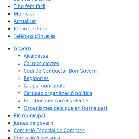
T'ho fem fàcil
Municipi
Actualitat
Ràdio Corbera
Telèfons d'interès
Govern
Alcaldessa
Càrrecs electes
Codi de Conducta i Bon Govern
Regidories
Grups municipals
Cartipàs organització política
Retribucions càrrecs electes
Organismes dels que en forma part
Ple municipal
Juntes de govern
Comissió Especial de Comptes
Comissió Assessora