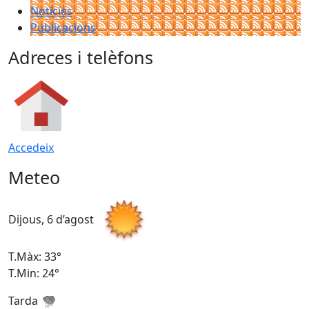
Notícies
Publicacions
Adreces i telèfons
Accedeix
Meteo
Dijous, 6 d’agost
D
T.Màx: 33°
T
T.Min: 24°
T
Tarda