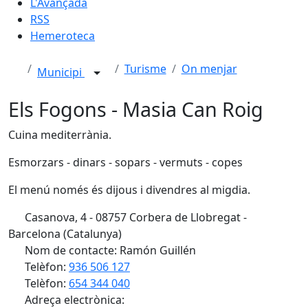
L'Avançada
RSS
Hemeroteca
Turisme
On menjar
Municipi
Els Fogons - Masia Can Roig
Cuina mediterrània.
Esmorzars - dinars - sopars - vermuts - copes
El menú només és dijous i divendres al migdia.
Casanova, 4 - 08757 Corbera de Llobregat -
Barcelona (Catalunya)
Nom de contacte: Ramón Guillén
Telèfon:
936 506 127
Telèfon:
654 344 040
Adreça electrònica: