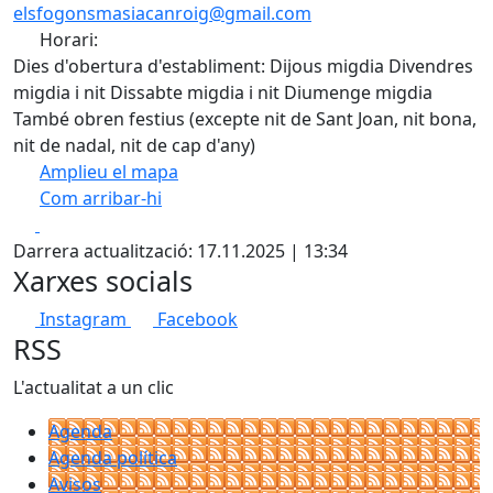
elsfogonsmasiacanroig@gmail.com
Horari:
Dies d'obertura d'establiment: Dijous migdia Divendres
migdia i nit Dissabte migdia i nit Diumenge migdia
També obren festius (excepte nit de Sant Joan, nit bona,
nit de nadal, nit de cap d'any)
Amplieu el mapa
Com arribar-hi
Leaflet
| ©
OpenStreetMap
contributors
Facebook
X
+
Darrera actualització: 17.11.2025 | 13:34
−
Xarxes socials
Instagram
Facebook
RSS
L'actualitat a un clic
Agenda
Agenda política
Avisos