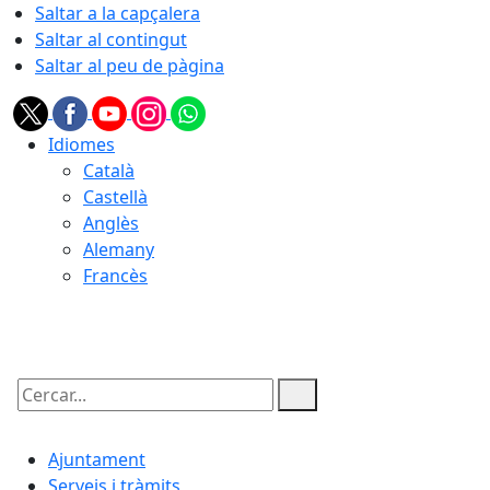
Saltar a la capçalera
Saltar al contingut
Saltar al peu de pàgina
Idiomes
Català
Castellà
Anglès
Alemany
Francès
06.08.2026 | 05:39
Cercar:
Ajuntament
Serveis i tràmits