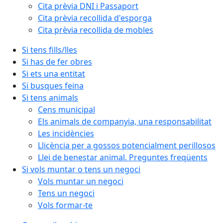
Cita prèvia DNI i Passaport
Cita prèvia recollida d'esporga
Cita prèvia recollida de mobles
Si tens fills/lles
Si has de fer obres
Si ets una entitat
Si busques feina
Si tens animals
Cens municipal
Els animals de companyia, una responsabilitat
Les incidències
Llicència per a gossos potencialment perillosos
Llei de benestar animal. Preguntes freqüents
Si vols muntar o tens un negoci
Vols muntar un negoci
Tens un negoci
Vols formar-te