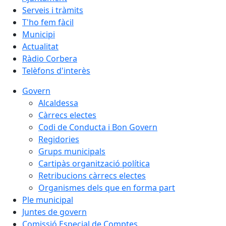
Serveis i tràmits
T'ho fem fàcil
Municipi
Actualitat
Ràdio Corbera
Telèfons d'interès
Govern
Alcaldessa
Càrrecs electes
Codi de Conducta i Bon Govern
Regidories
Grups municipals
Cartipàs organització política
Retribucions càrrecs electes
Organismes dels que en forma part
Ple municipal
Juntes de govern
Comissió Especial de Comptes