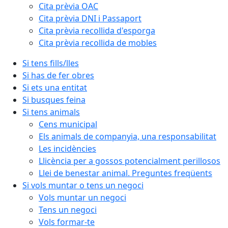
Cita prèvia OAC
Cita prèvia DNI i Passaport
Cita prèvia recollida d'esporga
Cita prèvia recollida de mobles
Si tens fills/lles
Si has de fer obres
Si ets una entitat
Si busques feina
Si tens animals
Cens municipal
Els animals de companyia, una responsabilitat
Les incidències
Llicència per a gossos potencialment perillosos
Llei de benestar animal. Preguntes freqüents
Si vols muntar o tens un negoci
Vols muntar un negoci
Tens un negoci
Vols formar-te