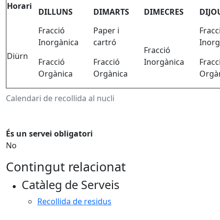
Horari
DILLUNS
DIMARTS
DIMECRES
DIJO
Fracció
Paper i
Fracc
Inorgànica
cartró
Inorg
Fracció
Diürn
Fracció
Fracció
Inorgànica
Fracc
Orgànica
Orgànica
Orgà
Calendari de recollida al nucli
És un servei obligatori
No
Contingut relacionat
Catàleg de Serveis
Recollida de residus