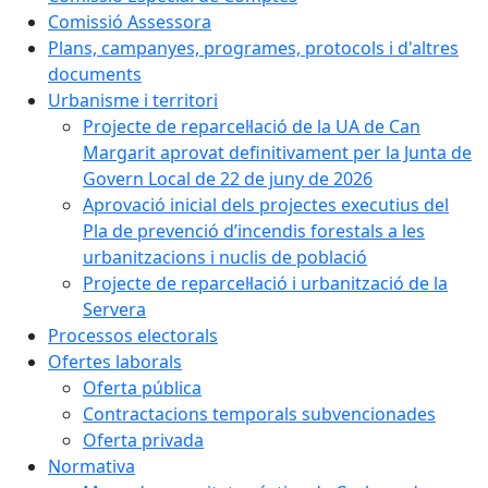
Comissió Assessora
Plans, campanyes, programes, protocols i d'altres
documents
Urbanisme i territori
Projecte de reparcel·lació de la UA de Can
Margarit aprovat definitivament per la Junta de
Govern Local de 22 de juny de 2026
Aprovació inicial dels projectes executius del
Pla de prevenció d’incendis forestals a les
urbanitzacions i nuclis de població
Projecte de reparcel·lació i urbanització de la
Servera
Processos electorals
Ofertes laborals
Oferta pública
Contractacions temporals subvencionades
Oferta privada
Normativa