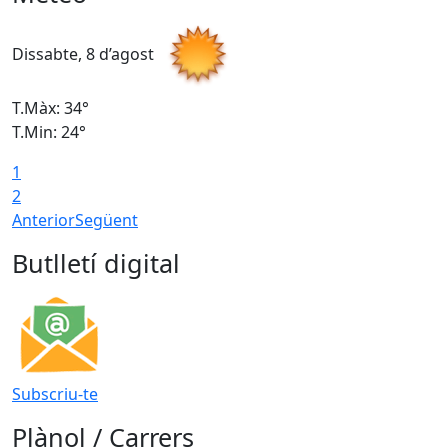
Dissabte, 8 d’agost
D
T.Màx: 34°
T
T.Min: 24°
T
1
2
Anterior
Següent
Butlletí digital
Subscriu-te
Plànol / Carrers