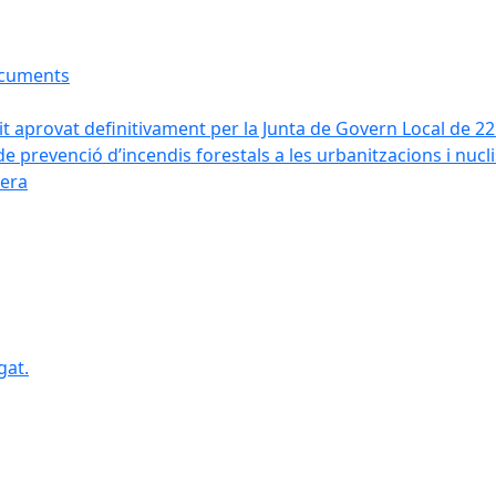
ocuments
it aprovat definitivament per la Junta de Govern Local de 2
de prevenció d’incendis forestals a les urbanitzacions i nucl
vera
gat.