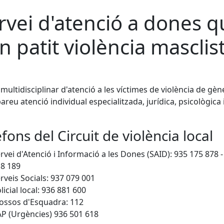
rvei d'atenció a dones q
n patit violència masclis
 multidisciplinar d'atenció a les víctimes de violència de gè
bareu atenció individual especialitzada, jurídica, psicològica 
fons del Circuit de violència local
rvei d'Atenció i Informació a les Dones (SAID): 935 175 878 -
8 189
rveis Socials: 937 079 001
licial local: 936 881 600
ssos d'Esquadra: 112
P (Urgències) 936 501 618