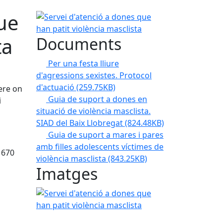
ue
Servei d'atenció a dones que han patit violència m
ta
Documents
Per una festa lliure
d'agressions sexistes. Protocol
d'actuació
(259.75KB)
nere on
Guia de suport a dones en
i
situació de violència masclista.
SIAD del Baix Llobregat
(824.48KB)
Guia de suport a mares i pares
amb filles adolescents víctimes de
 670
violència masclista
(843.25KB)
Imatges
Servei d'atenció a dones que han patit violència m