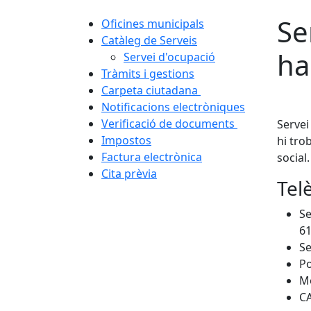
Se
Oficines municipals
Catàleg de Serveis
ha
Servei d'ocupació
Tràmits i gestions
Carpeta ciutadana
Notificacions electròniques
Verificació de documents
Servei
Impostos
hi tro
Factura electrònica
social.
Cita prèvia
Telè
Se
61
Se
Po
Mo
CA