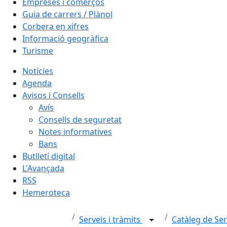
Empreses i comerços
Guia de carrers / Plànol
Corbera en xifres
Informació geogràfica
Turisme
Notícies
Agenda
Avisos i Consells
Avís
Consells de seguretat
Notes informatives
Bans
Butlletí digital
L'Avançada
RSS
Hemeroteca
Serveis i tràmits
Catàleg de Se