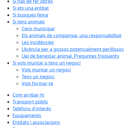
Si has de fer obres
Si ets una entitat
Si busques feina
Si tens animals
Cens municipal
Els animals de companyia, una responsabilitat
Les incidències
Llicència per a gossos potencialment perillosos
Llei de benestar animal. Preguntes freqüents
Si vols muntar o tens un negoci
Vols muntar un negoci
Tens un negoci
Vols formar-te
Com arribar-hi
Transport públic
Telèfons d'interès
Equipaments
Entitats i associacions