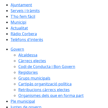
Ajuntament
Serveis i tràmits
T'ho fem fàcil
Municipi
Actualitat
Ràdio Corbera
Telèfons d'interès
Govern
Alcaldessa
Càrrecs electes
Codi de Conducta i Bon Govern
Regidories
Grups municipals
Cartipàs organització política
Retribucions càrrecs electes
Organismes dels que en forma part
Ple municipal
Juntes de govern