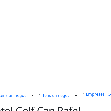
Empreses i 
 tens un negoci
Tens un negoci
tel Golf Can Rafel