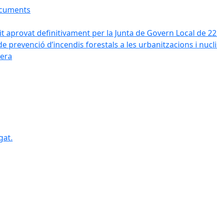
ocuments
it aprovat definitivament per la Junta de Govern Local de 2
de prevenció d’incendis forestals a les urbanitzacions i nucl
vera
gat.