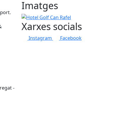
Imatges
oport.
Hotel Golf Can Rafel
Xarxes socials
&
Instagram
Facebook
regat -
tributors