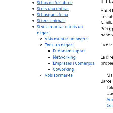
Si has de fer obres
Si ets una entitat
Hotel 
Si busques feina
L'esta
Si tens animals
famíli
Si vols muntar o tens un
Putt),
negoci
panorà
Vols muntar un negoci
Tens un negoci
La dec
Et donem suport
Networking
La dir
Empreses i Comerços
propie
Coworking
Vols formar-te
Mas
Barcel
Tel
Llo
Am
Com
Fa