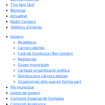
T'ho fem fàcil
Municipi
Actualitat
Ràdio Corbera
Telèfons d'interès
Govern
Alcaldessa
Càrrecs electes
Codi de Conducta i Bon Govern
Regidories
Grups municipals
Cartipàs organització política
Retribucions càrrecs electes
Organismes dels que en forma part
Ple municipal
Juntes de govern
Comissió Especial de Comptes
Comissió Assessora