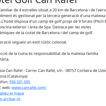
familiar de 4 estrelles situat a 20 km de Barcelona i de l'aer
bliment és gestionat per la tercera generació d'una mateixa
a.L'hotel disposa d'un camp de golf propi de 9 forats (Pitch 
 piscina exterior i àrea de Spa. Destaca per les vistes
miques de la ciutat de Barcelona i del camp de golf.
oració segueix un estil rústic-colonial.
ecció de la cuina és responsabilitat de la mateixa família
tària.
ia Can Rafel - Carrer Can Rafel, s/n - 08757 Corbera de Llob
ona (Catalunya)
èfon:
936 501 005
c web:
www.canrafel.com/
plieu el mapa
 arribar-hi
Leaflet
| ©
OpenStreetMap
con
cebook
X