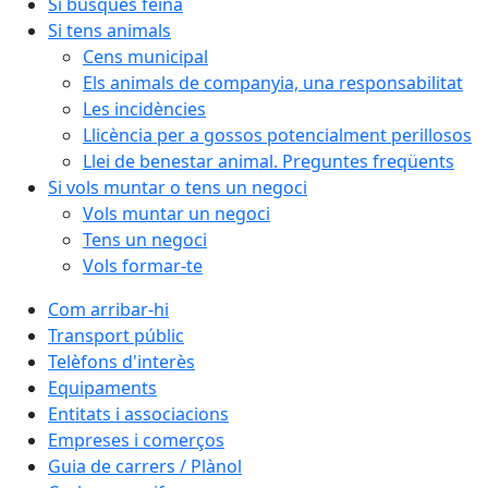
Si busques feina
Si tens animals
Cens municipal
Els animals de companyia, una responsabilitat
Les incidències
Llicència per a gossos potencialment perillosos
Llei de benestar animal. Preguntes freqüents
Si vols muntar o tens un negoci
Vols muntar un negoci
Tens un negoci
Vols formar-te
Com arribar-hi
Transport públic
Telèfons d'interès
Equipaments
Entitats i associacions
Empreses i comerços
Guia de carrers / Plànol