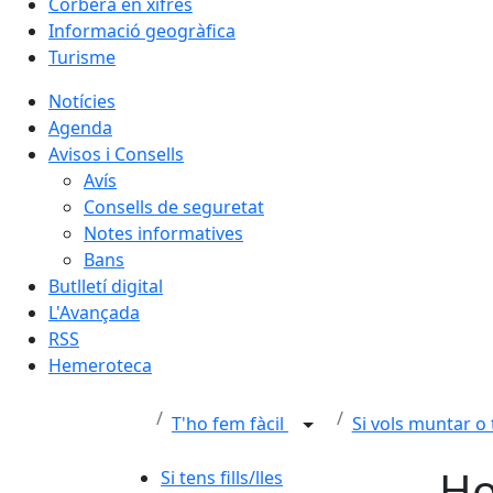
Corbera en xifres
Informació geogràfica
Turisme
Notícies
Agenda
Avisos i Consells
Avís
Consells de seguretat
Notes informatives
Bans
Butlletí digital
L'Avançada
RSS
Hemeroteca
T'ho fem fàcil
Si vols muntar o
Ho
Si tens fills/lles