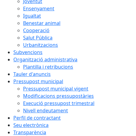
Joventut
Ensenyament
Igualtat
Benestar animal
Cooperació
Salut Pública
Urbanitzacions
Subvencions
Organització administrativa
Plantilla i retribucions
Tauler d'anuncis
Pressupost municipal
Pressupost municipal vigent
Modificacions pressupostàries
Execució pressupost trimestral
Nivell endeutament
Perfil de contractant
Seu electrònica
Transparència