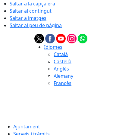
Saltar a la capçalera
Saltar al contingut
Saltar a imatges
Saltar al peu de pàgina
Idiomes
Català
Castellà
Anglès
Alemany
Francès
07.08.2026 | 08:23
Ajuntament
Serveis i tràmits