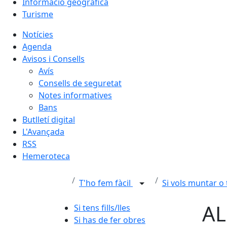
Informació geogràfica
Turisme
Notícies
Agenda
Avisos i Consells
Avís
Consells de seguretat
Notes informatives
Bans
Butlletí digital
L'Avançada
RSS
Hemeroteca
T'ho fem fàcil
Si vols muntar o
AL
Si tens fills/lles
Si has de fer obres