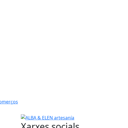
Comerços
ALBA & ELEN artesanía
Xarxes socials