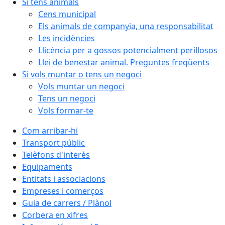
Si tens animals
Cens municipal
Els animals de companyia, una responsabilitat
Les incidències
Llicència per a gossos potencialment perillosos
Llei de benestar animal. Preguntes freqüents
Si vols muntar o tens un negoci
Vols muntar un negoci
Tens un negoci
Vols formar-te
Com arribar-hi
Transport públic
Telèfons d'interès
Equipaments
Entitats i associacions
Empreses i comerços
Guia de carrers / Plànol
Corbera en xifres