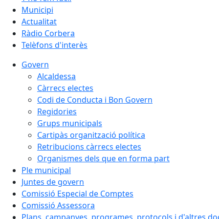
Municipi
Actualitat
Ràdio Corbera
Telèfons d'interès
Govern
Alcaldessa
Càrrecs electes
Codi de Conducta i Bon Govern
Regidories
Grups municipals
Cartipàs organització política
Retribucions càrrecs electes
Organismes dels que en forma part
Ple municipal
Juntes de govern
Comissió Especial de Comptes
Comissió Assessora
Plans, campanyes, programes, protocols i d'altres d