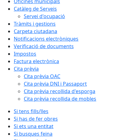
Oficines municipals
Catàleg de Serveis
Servei d'ocupació
Tràmits i gestions
Carpeta ciutadana
Notificacions electròniques
Verificació de documents
Impostos
Factura electrònica
Cita prèvia
Cita prèvia OAC
Cita prèvia DNI i Passaport
Cita prèvia recollida d'esporga
Cita prèvia recollida de mobles
Si tens fills/lles
Si has de fer obres
Si ets una entitat
Si busques feina