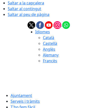
Saltar a la capçalera
Saltar al contingut
Saltar al peu de pàgina
Idiomes
Català
Castellà
Anglès
Alemany
Francès
07.08.2026 | 07:26
Ajuntament
Serveis i tràmits
T'ho fem fàcil