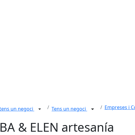
Empreses i 
 tens un negoci
Tens un negoci
BA & ELEN artesanía