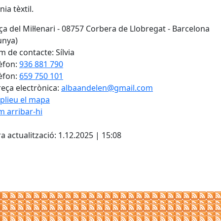
ia tèxtil.
ça del Mil·lenari - 08757 Corbera de Llobregat - Barcelona
unya)
 de contacte: Sílvia
èfon:
936 881 790
èfon:
659 750 101
eça electrònica:
albaandelen@gmail.com
plieu el mapa
 arribar-hi
Leaflet
| ©
OpenStreetMap
con
cebook
X
a actualització: 1.12.2025 | 15:08