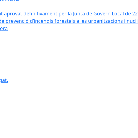
it aprovat definitivament per la Junta de Govern Local de 2
de prevenció d’incendis forestals a les urbanitzacions i nucl
vera
gat.