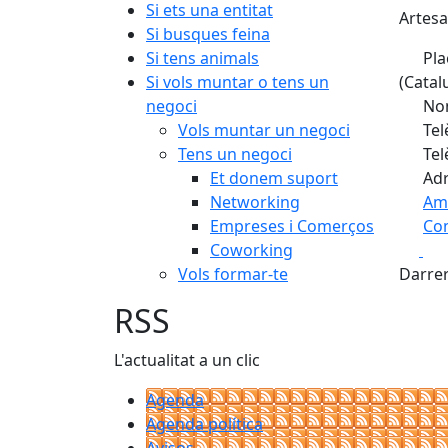
Si ets una entitat
Artesan
Si busques feina
Si tens animals
Pla
Si vols muntar o tens un
(Catal
negoci
Nom
Vols muntar un negoci
Tel
Tens un negoci
Tel
Et donem suport
Adr
Networking
Am
Empreses i Comerços
Com
Fa
Coworking
+
Vols formar-te
Darrer
−
RSS
L'actualitat a un clic
Agenda
Agenda política