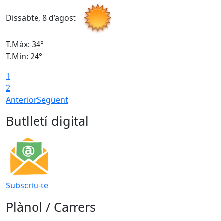
Dissabte, 8 d’agost
D
T.Màx: 34°
T
T.Min: 24°
T
1
2
Anterior
Següent
Butlletí digital
Subscriu-te
Plànol / Carrers