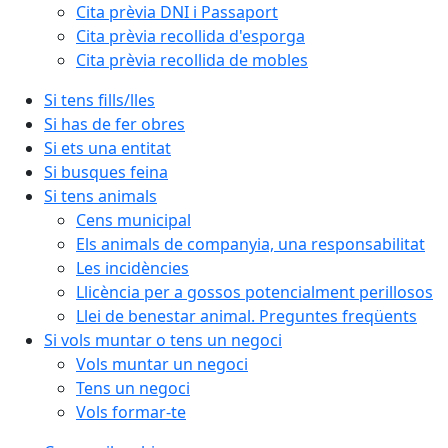
Cita prèvia DNI i Passaport
Cita prèvia recollida d'esporga
Cita prèvia recollida de mobles
Si tens fills/lles
Si has de fer obres
Si ets una entitat
Si busques feina
Si tens animals
Cens municipal
Els animals de companyia, una responsabilitat
Les incidències
Llicència per a gossos potencialment perillosos
Llei de benestar animal. Preguntes freqüents
Si vols muntar o tens un negoci
Vols muntar un negoci
Tens un negoci
Vols formar-te