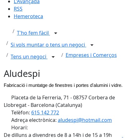
L'Avançada
RSS
Hemeroteca
T'ho fem fàcil
Si vols muntar o tens un negoci
Empreses i Comerços
Tens un negoci
Aludespi
Fabricació i muntatge de finestres i portes d'alumini i vidre.
Placeta de la Ferreria, 71 - 08757 Corbera de
Llobregat - Barcelona (Catalunya)
Telèfon:
615 142 772
Adreça electrònica:
aludespi@hotmail.com
Horari:
Facebo
X
De dilluns a divendres de 8 a 14h i de 15 a 19h