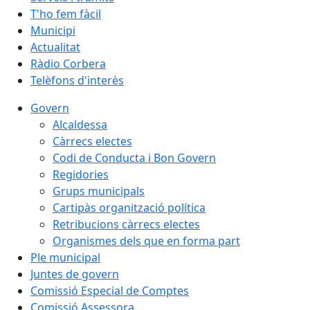
T'ho fem fàcil
Municipi
Actualitat
Ràdio Corbera
Telèfons d'interès
Govern
Alcaldessa
Càrrecs electes
Codi de Conducta i Bon Govern
Regidories
Grups municipals
Cartipàs organització política
Retribucions càrrecs electes
Organismes dels que en forma part
Ple municipal
Juntes de govern
Comissió Especial de Comptes
Comissió Assessora