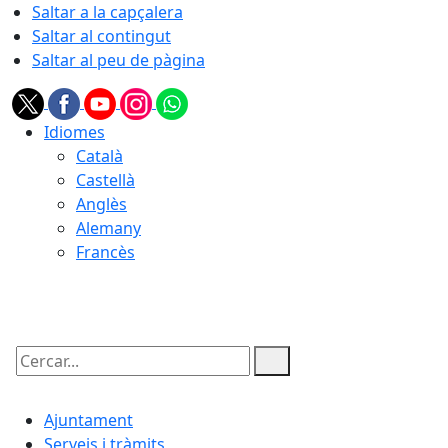
Saltar a la capçalera
Saltar al contingut
Saltar al peu de pàgina
Idiomes
Català
Castellà
Anglès
Alemany
Francès
08.08.2026 | 06:03
Cercar:
Ajuntament
Serveis i tràmits