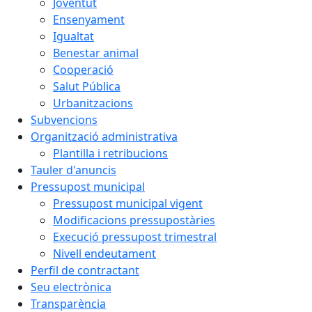
Joventut
Ensenyament
Igualtat
Benestar animal
Cooperació
Salut Pública
Urbanitzacions
Subvencions
Organització administrativa
Plantilla i retribucions
Tauler d'anuncis
Pressupost municipal
Pressupost municipal vigent
Modificacions pressupostàries
Execució pressupost trimestral
Nivell endeutament
Perfil de contractant
Seu electrònica
Transparència