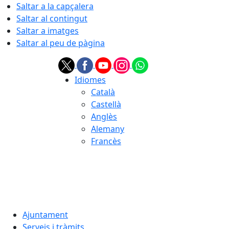
Saltar a la capçalera
Saltar al contingut
Saltar a imatges
Saltar al peu de pàgina
Idiomes
Català
Castellà
Anglès
Alemany
Francès
06.08.2026 | 06:27
Ajuntament
Serveis i tràmits