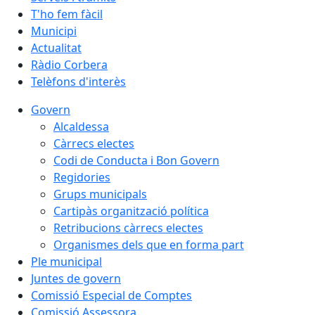
T'ho fem fàcil
Municipi
Actualitat
Ràdio Corbera
Telèfons d'interès
Govern
Alcaldessa
Càrrecs electes
Codi de Conducta i Bon Govern
Regidories
Grups municipals
Cartipàs organització política
Retribucions càrrecs electes
Organismes dels que en forma part
Ple municipal
Juntes de govern
Comissió Especial de Comptes
Comissió Assessora