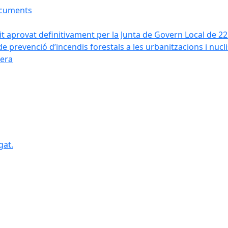
ocuments
it aprovat definitivament per la Junta de Govern Local de 2
de prevenció d’incendis forestals a les urbanitzacions i nucl
vera
gat.