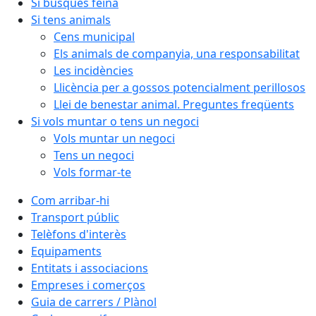
Si busques feina
Si tens animals
Cens municipal
Els animals de companyia, una responsabilitat
Les incidències
Llicència per a gossos potencialment perillosos
Llei de benestar animal. Preguntes freqüents
Si vols muntar o tens un negoci
Vols muntar un negoci
Tens un negoci
Vols formar-te
Com arribar-hi
Transport públic
Telèfons d'interès
Equipaments
Entitats i associacions
Empreses i comerços
Guia de carrers / Plànol