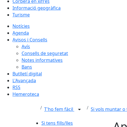
Corbera en xifres
Informació geogràfica
Turisme
Notícies
Agenda
Avisos i Consells
Avís
Consells de seguretat
Notes informatives
Bans
Butlletí digital
L'Avançada
RSS
Hemeroteca
T'ho fem fàcil
Si vols muntar o
Ap
Si tens fills/lles