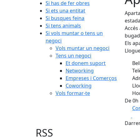
Si has de fer obres
Si ets una entitat
Aparta
Si busques feina
estada
Si tens animals
Accés 
Si vols muntar o tens un
bugade
negoci
Els ap
Vols muntar un negoci
Llogue
Tens un negoci
Et donem suport
Bel
Networking
Tel
Empreses i Comerços
Adr
Coworking
Llo
Vols formar-te
Hor
De 0h 
Com
Fa
+
Darrer
−
RSS