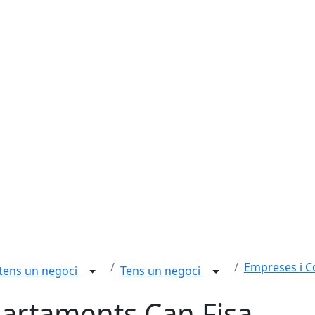
Empreses i 
 tens un negoci
Tens un negoci
artaments Can Fisa