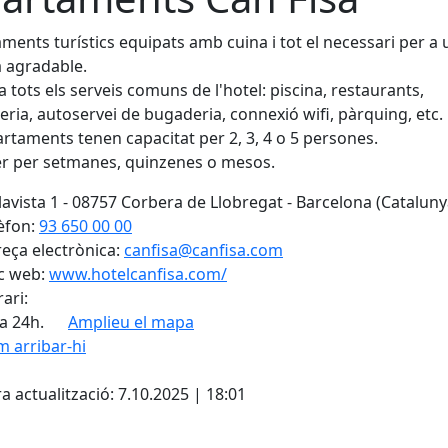
ments turístics equipats amb cuina i tot el necessari per a
 agradable.
a tots els serveis comuns de l'hotel: piscina, restaurants,
ria, autoservei de bugaderia, connexió wifi, pàrquing, etc.
artaments tenen capacitat per 2, 3, 4 o 5 persones.
r per setmanes, quinzenes o mesos.
lavista 1 - 08757 Corbera de Llobregat - Barcelona (Cataluny
èfon:
93 650 00 00
eça electrònica:
canfisa@canfisa.com
c web:
www.hotelcanfisa.com/
ari:
a 24h.
Amplieu el mapa
 arribar-hi
Leaflet
| ©
OpenStreetMap
con
cebook
X
a actualització: 7.10.2025 | 18:01