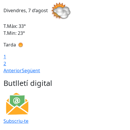
Divendres, 7 d’agost
D
T.Màx: 33°
T
T.Min: 23°
T
Tarda
1
2
Anterior
Següent
Butlletí digital
Subscriu-te