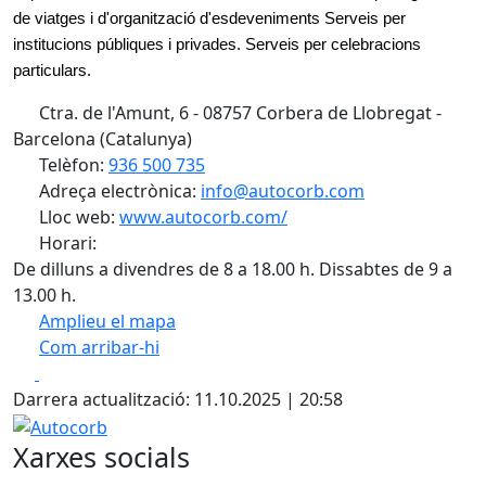
de viatges i d'organització d'esdeveniments Serveis per
institucions públiques i privades. Serveis per celebracions
particulars.
Ctra. de l'Amunt, 6 - 08757 Corbera de Llobregat -
Barcelona (Catalunya)
Telèfon:
936 500 735
Adreça electrònica:
info@autocorb.com
Lloc web:
www.autocorb.com/
Horari:
De dilluns a divendres de 8 a 18.00 h. Dissabtes de 9 a
13.00 h.
Amplieu el mapa
Com arribar-hi
Leaflet
| ©
OpenStreetMap
contributors
Facebook
X
+
Darrera actualització: 11.10.2025 | 20:58
−
Autocorb
Xarxes socials