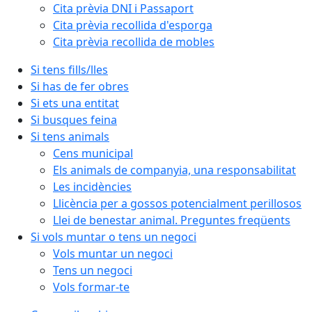
Cita prèvia DNI i Passaport
Cita prèvia recollida d'esporga
Cita prèvia recollida de mobles
Si tens fills/lles
Si has de fer obres
Si ets una entitat
Si busques feina
Si tens animals
Cens municipal
Els animals de companyia, una responsabilitat
Les incidències
Llicència per a gossos potencialment perillosos
Llei de benestar animal. Preguntes freqüents
Si vols muntar o tens un negoci
Vols muntar un negoci
Tens un negoci
Vols formar-te