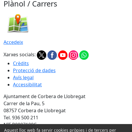
Plànol / Carrers
Accedeix
Xarxes socials:
Crèdits
Protecció de dades
Avís legal
Accessibilitat
Ajuntament de Corbera de Llobregat
Carrer de la Pau, 5
08757 Corbera de Llobregat
Tel. 936 500 211
NIF P0807100C
Aquest lloc web fa servir cookies pròpies i de tercers per