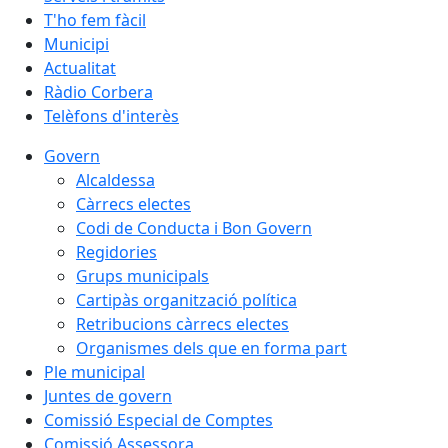
T'ho fem fàcil
Municipi
Actualitat
Ràdio Corbera
Telèfons d'interès
Govern
Alcaldessa
Càrrecs electes
Codi de Conducta i Bon Govern
Regidories
Grups municipals
Cartipàs organització política
Retribucions càrrecs electes
Organismes dels que en forma part
Ple municipal
Juntes de govern
Comissió Especial de Comptes
Comissió Assessora