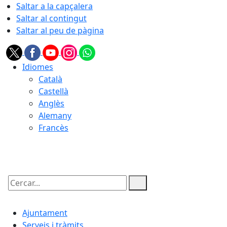
Saltar a la capçalera
Saltar al contingut
Saltar al peu de pàgina
Idiomes
Català
Castellà
Anglès
Alemany
Francès
07.08.2026 | 09:00
Cercar:
Ajuntament
Serveis i tràmits