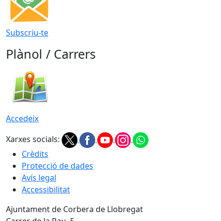
Subscriu-te
Plànol / Carrers
Accedeix
Xarxes socials:
Crèdits
Protecció de dades
Avís legal
Accessibilitat
Ajuntament de Corbera de Llobregat
Carrer de la Pau, 5