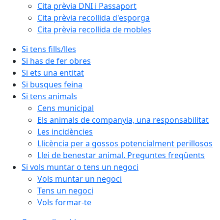
Cita prèvia DNI i Passaport
Cita prèvia recollida d'esporga
Cita prèvia recollida de mobles
Si tens fills/lles
Si has de fer obres
Si ets una entitat
Si busques feina
Si tens animals
Cens municipal
Els animals de companyia, una responsabilitat
Les incidències
Llicència per a gossos potencialment perillosos
Llei de benestar animal. Preguntes freqüents
Si vols muntar o tens un negoci
Vols muntar un negoci
Tens un negoci
Vols formar-te