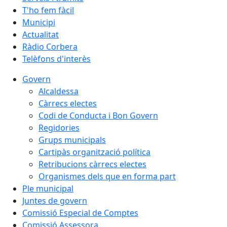
T'ho fem fàcil
Municipi
Actualitat
Ràdio Corbera
Telèfons d'interès
Govern
Alcaldessa
Càrrecs electes
Codi de Conducta i Bon Govern
Regidories
Grups municipals
Cartipàs organització política
Retribucions càrrecs electes
Organismes dels que en forma part
Ple municipal
Juntes de govern
Comissió Especial de Comptes
Comissió Assessora