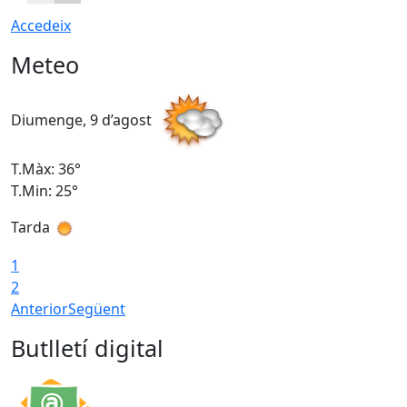
Accedeix
Meteo
Diumenge, 9 d’agost
D
T.Màx: 36°
T
T.Min: 25°
T
Tarda
T
1
2
Anterior
Següent
Butlletí digital