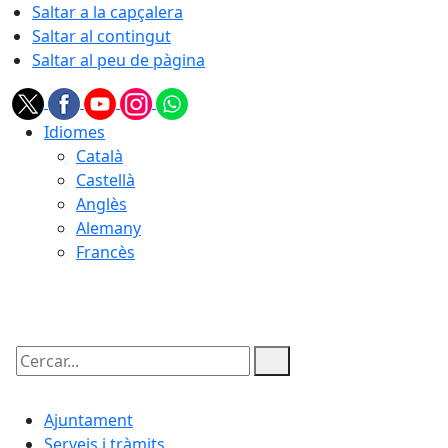
Saltar a la capçalera
Saltar al contingut
Saltar al peu de pàgina
Idiomes
Català
Castellà
Anglès
Alemany
Francès
09.08.2026 | 09:57
Cercar:
Ajuntament
Serveis i tràmits