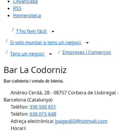
L'Avançada
RSS
Hemeroteca
T'ho fem fàcil
Si vols muntar o tens un negoci
Empreses i Comerços
Tens un negoci
Bar La Codorniz
Bar-cafeteria i venda de loteria.
Andreu Cerdà, 28 - 08757 Corbera de Llobregat -
Barcelona (Catalunya)
Telèfon:
936 500 651
Telèfon:
636 015 648
Adreça electrònica:
jpages65@hotmail.com
Horari: