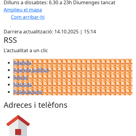
Dilluns a dissabtes: 6.30 a 23h Diumenges tancat
Amplieu el mapa
Com arribar-hi
Leaflet
| ©
OpenStreetMap
contributors
Facebook
X
+
Darrera actualització: 14.10.2025 | 15:14
−
RSS
L'actualitat a un clic
Agenda
Agenda política
Avisos
Notícies
Publicacions
Adreces i telèfons