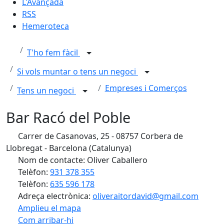
L'Avançada
RSS
Hemeroteca
T'ho fem fàcil
Si vols muntar o tens un negoci
Empreses i Comerços
Tens un negoci
Bar Racó del Poble
Carrer de Casanovas, 25 - 08757 Corbera de
Llobregat - Barcelona (Catalunya)
Nom de contacte: Oliver Caballero
Telèfon:
931 378 355
Telèfon:
635 596 178
Adreça electrònica:
oliveraitordavid@gmail.com
Amplieu el mapa
Com arribar-hi
Leaflet
| ©
OpenStreetMap
contributors