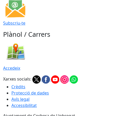
Subscriu-te
Plànol / Carrers
Accedeix
Xarxes socials:
Crèdits
Protecció de dades
Avís legal
Accessibilitat
Ajuntament de Corbera de Llobregat