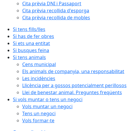
Cita prèvia DNI i Passaport
Cita prèvia recollida d'esporga
Cita prèvia recollida de mobles
Si tens fills/lles
Si has de fer obres
Si ets una entitat
Si busques feina
Si tens animals
Cens municipal
Els animals de companyia, una responsabilitat
Les incidències
Llicència per a gossos potencialment perillosos
Llei de benestar animal. Preguntes freqüents
Si vols muntar o tens un negoci
Vols muntar un negoci
Tens un negoci
Vols formar-te