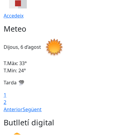
Accedeix
Meteo
Dijous, 6 d’agost
D
T.Màx: 33°
T
T.Min: 24°
T
Tarda
1
2
Anterior
Següent
Butlletí digital