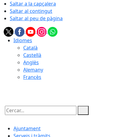
Saltar a la capçalera
Saltar al contingut
Saltar al peu de pàgina
Idiomes
Català
Castellà
Anglès
Alemany
Francès
06.08.2026 | 10:47
Cercar:
Ajuntament
Serveis i tràmits