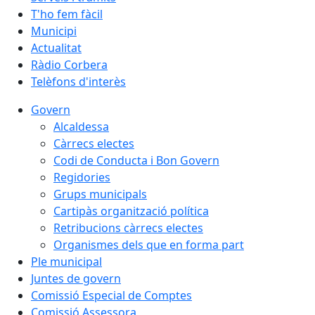
T'ho fem fàcil
Municipi
Actualitat
Ràdio Corbera
Telèfons d'interès
Govern
Alcaldessa
Càrrecs electes
Codi de Conducta i Bon Govern
Regidories
Grups municipals
Cartipàs organització política
Retribucions càrrecs electes
Organismes dels que en forma part
Ple municipal
Juntes de govern
Comissió Especial de Comptes
Comissió Assessora