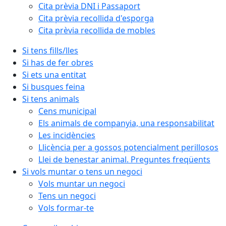
Cita prèvia DNI i Passaport
Cita prèvia recollida d'esporga
Cita prèvia recollida de mobles
Si tens fills/lles
Si has de fer obres
Si ets una entitat
Si busques feina
Si tens animals
Cens municipal
Els animals de companyia, una responsabilitat
Les incidències
Llicència per a gossos potencialment perillosos
Llei de benestar animal. Preguntes freqüents
Si vols muntar o tens un negoci
Vols muntar un negoci
Tens un negoci
Vols formar-te