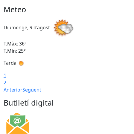
Meteo
Diumenge, 9 d’agost
D
T.Màx: 36°
T
T.Min: 25°
T
Tarda
T
1
2
Anterior
Següent
Butlletí digital