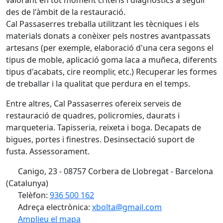
valorant en tot moment criteris i diagnòstics a seguir
des de l'àmbit de la restauració.
Cal Passaserres treballa utilitzant les tècniques i els
materials donats a conèixer pels nostres avantpassats
artesans (per exemple, elaboració d'una cera segons el
tipus de moble, aplicació goma laca a muñeca, diferents
tipus d'acabats, cire reomplir, etc.) Recuperar les formes
de treballar i la qualitat que perdura en el temps.
Entre altres, Cal Passaserres ofereix serveis de
restauració de quadres, policromies, daurats i
marqueteria. Tapisseria, reixeta i boga. Decapats de
bigues, portes i finestres. Desinsectació suport de
fusta. Assessorament.
Canigo, 23 - 08757 Corbera de Llobregat - Barcelona
(Catalunya)
Telèfon:
936 500 162
Adreça electrònica:
xbolta@gmail.com
Amplieu el mapa