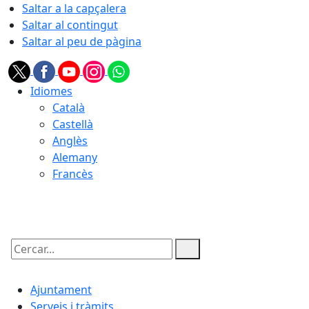
Saltar a la capçalera
Saltar al contingut
Saltar al peu de pàgina
Idiomes
Català
Castellà
Anglès
Alemany
Francès
08.08.2026 | 22:07
Cercar:
Ajuntament
Serveis i tràmits