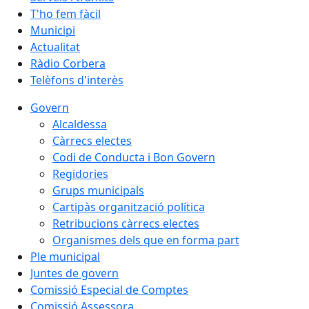
T'ho fem fàcil
Municipi
Actualitat
Ràdio Corbera
Telèfons d'interès
Govern
Alcaldessa
Càrrecs electes
Codi de Conducta i Bon Govern
Regidories
Grups municipals
Cartipàs organització política
Retribucions càrrecs electes
Organismes dels que en forma part
Ple municipal
Juntes de govern
Comissió Especial de Comptes
Comissió Assessora