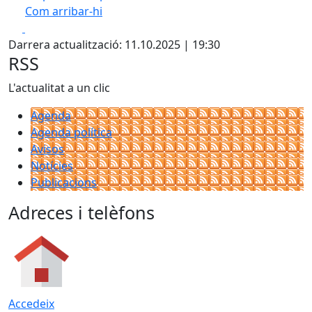
Com arribar-hi
Leaflet
| ©
OpenStreetMap
contributors
Facebook
X
+
Darrera actualització: 11.10.2025 | 19:30
−
RSS
L'actualitat a un clic
Agenda
Agenda política
Avisos
Notícies
Publicacions
Adreces i telèfons
Accedeix