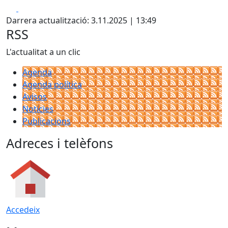
Facebook
X
+
Darrera actualització: 3.11.2025 | 13:49
−
RSS
L'actualitat a un clic
Agenda
Agenda política
Avisos
Notícies
Publicacions
Adreces i telèfons
Accedeix