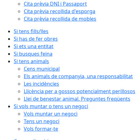
Cita prèvia DNI i Passaport
Cita prèvia recollida d'esporga
Cita prèvia recollida de mobles
Si tens fills/lles
Si has de fer obres
Si ets una entitat
Si busques feina
Si tens animals
Cens municipal
Els animals de companyia, una responsabilitat
Les incidències
Llicència per a gossos potencialment perillosos
Llei de benestar animal. Preguntes freqüents
Si vols muntar o tens un negoci
Vols muntar un negoci
Tens un negoci
Vols formar-te