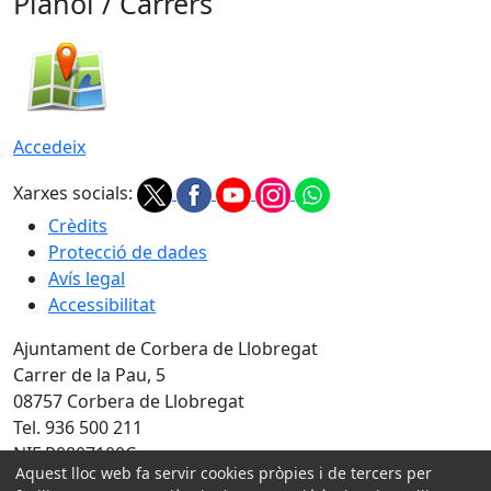
Plànol / Carrers
Accedeix
Xarxes socials:
Crèdits
Protecció de dades
Avís legal
Accessibilitat
Ajuntament de Corbera de Llobregat
Carrer de la Pau, 5
08757 Corbera de Llobregat
Tel. 936 500 211
NIF P0807100C
Aquest lloc web fa servir cookies pròpies i de tercers per