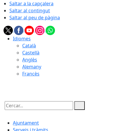
Saltar a la capçalera
Saltar al contingut
Saltar al peu de pàgina
Idiomes
Català
Castellà
Anglès
Alemany
Francès
07.08.2026 | 15:24
Cercar:
Ajuntament
Serveis i tràmits