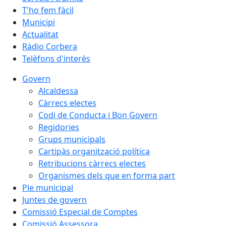
T'ho fem fàcil
Municipi
Actualitat
Ràdio Corbera
Telèfons d'interès
Govern
Alcaldessa
Càrrecs electes
Codi de Conducta i Bon Govern
Regidories
Grups municipals
Cartipàs organització política
Retribucions càrrecs electes
Organismes dels que en forma part
Ple municipal
Juntes de govern
Comissió Especial de Comptes
Comissió Assessora