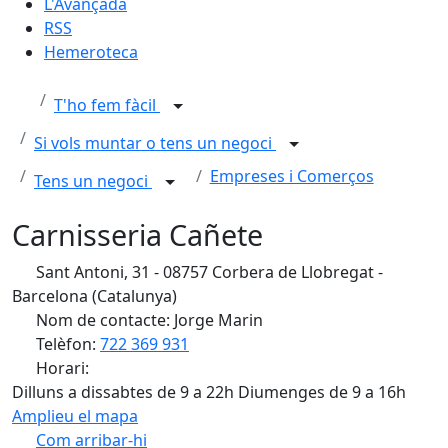
L'Avançada
RSS
Hemeroteca
T'ho fem fàcil
Si vols muntar o tens un negoci
Empreses i Comerços
Tens un negoci
Carnisseria Cañete
Sant Antoni, 31 - 08757 Corbera de Llobregat -
Barcelona (Catalunya)
Nom de contacte: Jorge Marin
Telèfon:
722 369 931
Horari:
Dilluns a dissabtes de 9 a 22h Diumenges de 9 a 16h
Amplieu el mapa
Com arribar-hi
Leaflet
| ©
OpenStreetMap
contributors