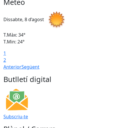
Meteo
Dissabte, 8 d’agost
D
T.Màx: 34°
T
T.Min: 24°
T
1
2
Anterior
Següent
Butlletí digital
Subscriu-te