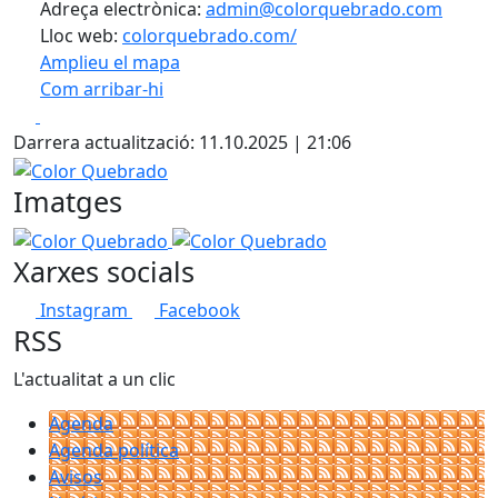
Adreça electrònica:
admin@colorquebrado.com
Lloc web:
colorquebrado.com/
Amplieu el mapa
Com arribar-hi
Leaflet
| ©
OpenStreetMap
contributors
Facebook
X
+
Darrera actualització: 11.10.2025 | 21:06
−
Color Quebrado
Imatges
Color Quebrado
Color Quebrado
Xarxes socials
Instagram
Facebook
RSS
L'actualitat a un clic
Agenda
Agenda política
Avisos