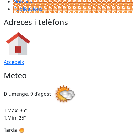
Notícies
Publicacions
Adreces i telèfons
Accedeix
Meteo
Diumenge, 9 d’agost
D
T.Màx: 36°
T
T.Min: 25°
T
Tarda
T