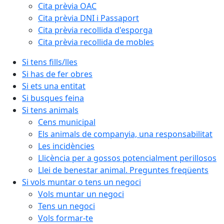
Cita prèvia OAC
Cita prèvia DNI i Passaport
Cita prèvia recollida d'esporga
Cita prèvia recollida de mobles
Si tens fills/lles
Si has de fer obres
Si ets una entitat
Si busques feina
Si tens animals
Cens municipal
Els animals de companyia, una responsabilitat
Les incidències
Llicència per a gossos potencialment perillosos
Llei de benestar animal. Preguntes freqüents
Si vols muntar o tens un negoci
Vols muntar un negoci
Tens un negoci
Vols formar-te