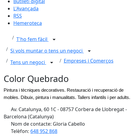
Butlletí digital
L'Avançada
RSS
Hemeroteca
T'ho fem fàcil
Si vols muntar o tens un negoci
Empreses i Comerços
Tens un negoci
Color Quebrado
Pintura i tècniques decoratives. Restauració i recuperació de
mobles. Dibuix, pintura i manualitats. Tallers infantils i per adults.
Av. Catalunya, 60 1C - 08757 Corbera de Llobregat -
Barcelona (Catalunya)
Nom de contacte: Gloria Cabello
Telèfon:
648 952 868