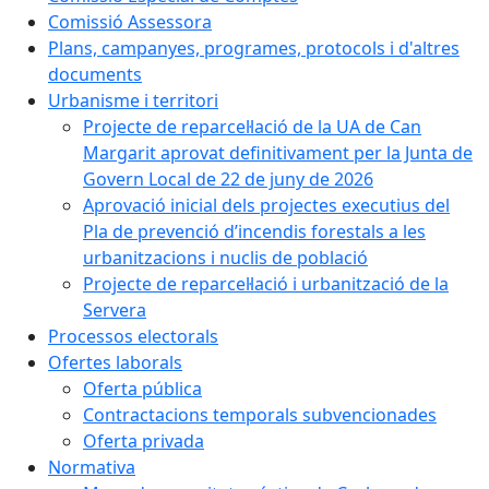
Comissió Assessora
Plans, campanyes, programes, protocols i d'altres
documents
Urbanisme i territori
Projecte de reparcel·lació de la UA de Can
Margarit aprovat definitivament per la Junta de
Govern Local de 22 de juny de 2026
Aprovació inicial dels projectes executius del
Pla de prevenció d’incendis forestals a les
urbanitzacions i nuclis de població
Projecte de reparcel·lació i urbanització de la
Servera
Processos electorals
Ofertes laborals
Oferta pública
Contractacions temporals subvencionades
Oferta privada
Normativa