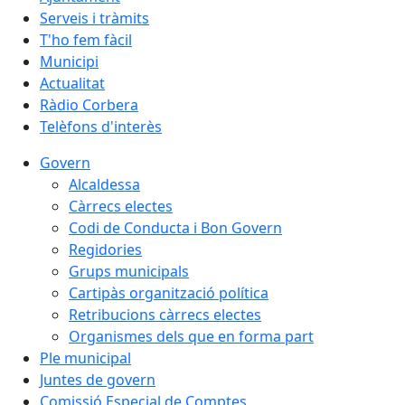
Serveis i tràmits
T'ho fem fàcil
Municipi
Actualitat
Ràdio Corbera
Telèfons d'interès
Govern
Alcaldessa
Càrrecs electes
Codi de Conducta i Bon Govern
Regidories
Grups municipals
Cartipàs organització política
Retribucions càrrecs electes
Organismes dels que en forma part
Ple municipal
Juntes de govern
Comissió Especial de Comptes