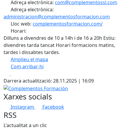
Adreça electrònica:
com@complementossl.com
Adreça electrònica:
administracion@complementosformacion.com
Lloc web:
complementosformacion.com/
Horari:
Dilluns a divendres de 10 a 14h i de 16 a 20h Estiu:
divendres tarda tancat Horari formacions matins,
tardes i dissabtes tardes.
Amplieu el mapa
Com arribar-hi
Leaflet
| ©
OpenStreetMap
contributors
Facebook
X
+
Darrera actualització: 28.11.2025 | 16:09
−
Complementos Formación
Xarxes socials
Instagram
Facebook
RSS
L'actualitat a un clic