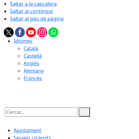
Saltar a la capçalera
Saltar al contingut
Saltar al peu de pàgina
Idiomes
Català
Castellà
Anglès
Alemany
Francès
09.08.2026 | 01:04
Cercar:
Ajuntament
Serveis i tràmits