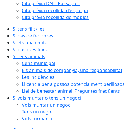
Cita prèvia DNI i Passaport
Cita prèvia recollida d'esporga
Cita prèvia recollida de mobles
Si tens fills/lles
Si has de fer obres
Si ets una entitat
Si busques feina
Si tens animals
Cens municipal
Els animals de companyia, una responsabilitat
Les incidències
Llicència per a gossos potencialment perillosos
Llei de benestar animal. Preguntes freqüents
Si vols muntar o tens un negoci
Vols muntar un negoci
Tens un negoci
Vols formar-te