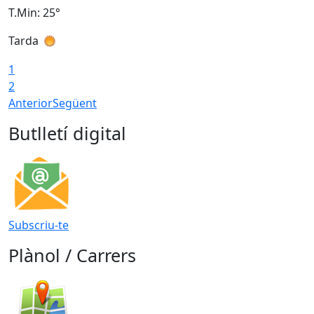
T.Min: 25°
T
Tarda
T
1
2
Anterior
Següent
Butlletí digital
Subscriu-te
Plànol / Carrers