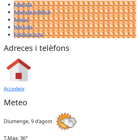
Agenda
Agenda política
Avisos
Notícies
Publicacions
Adreces i telèfons
Accedeix
Meteo
Diumenge, 9 d’agost
D
T.Màx: 36°
T