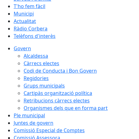
T'ho fem fàcil
Municipi
Actualitat
Ràdio Corbera
Telèfons d'interès
Govern
Alcaldessa
Càrrecs electes
Codi de Conducta i Bon Govern
Regidories
Grups municipals
Cartipàs organització política
Retribucions càrrecs electes
Organismes dels que en forma part
Ple municipal
Juntes de govern
Comissió Especial de Comptes
Comissió Assessora