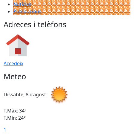
Notícies
Publicacions
Adreces i telèfons
Accedeix
Meteo
Dissabte, 8 d’agost
D
T.Màx: 34°
T
T.Min: 24°
T
1