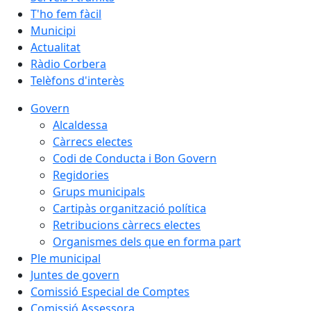
T'ho fem fàcil
Municipi
Actualitat
Ràdio Corbera
Telèfons d'interès
Govern
Alcaldessa
Càrrecs electes
Codi de Conducta i Bon Govern
Regidories
Grups municipals
Cartipàs organització política
Retribucions càrrecs electes
Organismes dels que en forma part
Ple municipal
Juntes de govern
Comissió Especial de Comptes
Comissió Assessora