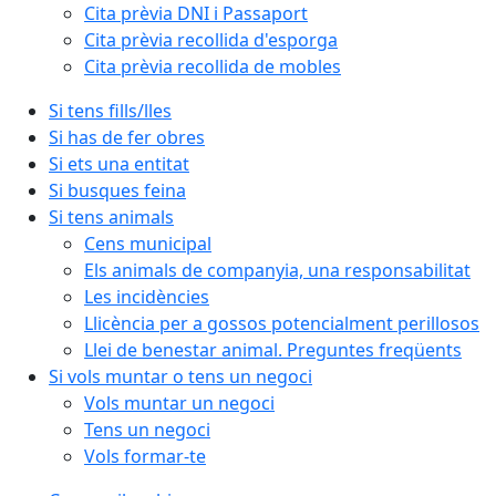
Cita prèvia DNI i Passaport
Cita prèvia recollida d'esporga
Cita prèvia recollida de mobles
Si tens fills/lles
Si has de fer obres
Si ets una entitat
Si busques feina
Si tens animals
Cens municipal
Els animals de companyia, una responsabilitat
Les incidències
Llicència per a gossos potencialment perillosos
Llei de benestar animal. Preguntes freqüents
Si vols muntar o tens un negoci
Vols muntar un negoci
Tens un negoci
Vols formar-te