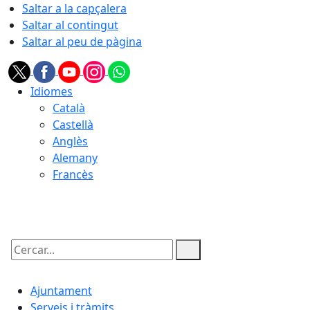
Saltar a la capçalera
Saltar al contingut
Saltar al peu de pàgina
Idiomes
Català
Castellà
Anglès
Alemany
Francès
08.08.2026 | 07:34
Cercar:
Ajuntament
Serveis i tràmits