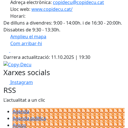
Adreça electrònica:
copidecu@copidecu.cat
Lloc web:
www.copidecu.cat/
Horari:
De dilluns a divendres: 9:00 - 14:00h. i de 16:30 - 20:00h.
Dissabtes de 9:30 - 13:30h.
Amplieu el mapa
Com arribar-hi
Leaflet
| ©
OpenStreetMap
contributors
Facebook
X
+
Darrera actualització: 11.10.2025 | 19:30
−
Copy-Decu
Xarxes socials
Instagram
RSS
L'actualitat a un clic
Agenda
Agenda política
Avisos