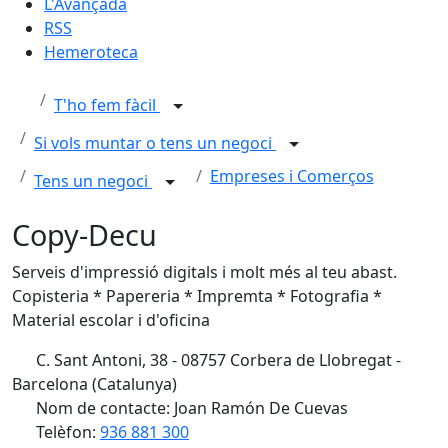
L'Avançada
RSS
Hemeroteca
T'ho fem fàcil
Si vols muntar o tens un negoci
Empreses i Comerços
Tens un negoci
Copy-Decu
Serveis d'impressió digitals i molt més al teu abast.
Copisteria * Papereria * Impremta * Fotografia *
Material escolar i d'oficina
C. Sant Antoni, 38 - 08757 Corbera de Llobregat -
Barcelona (Catalunya)
Nom de contacte: Joan Ramón De Cuevas
Telèfon:
936 881 300