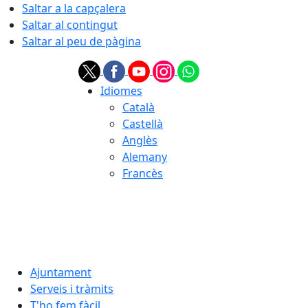
Saltar a la capçalera
Saltar al contingut
Saltar al peu de pàgina
Idiomes
Català
Castellà
Anglès
Alemany
Francès
08.08.2026 | 14:21
Ajuntament
Serveis i tràmits
T'ho fem fàcil