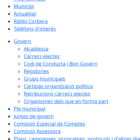
Municipi
Actualitat
Ràdio Corbera
Telèfons d'interès
Govern
Alcaldessa
Càrrecs electes
Codi de Conducta i Bon Govern
Regidories
Grups municipals
Cartipàs organització política
Retribucions càrrecs electes
Organismes dels que en forma part
Ple municipal
Juntes de govern
Comissió Especial de Comptes
Comissió Assessora
Plans, campanyes, programes, protocols i d'altres d