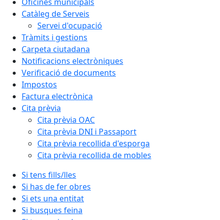
Oficines municipals
Catàleg de Serveis
Servei d'ocupació
Tràmits i gestions
Carpeta ciutadana
Notificacions electròniques
Verificació de documents
Impostos
Factura electrònica
Cita prèvia
Cita prèvia OAC
Cita prèvia DNI i Passaport
Cita prèvia recollida d'esporga
Cita prèvia recollida de mobles
Si tens fills/lles
Si has de fer obres
Si ets una entitat
Si busques feina