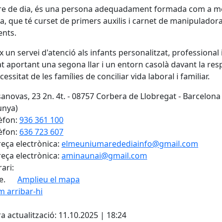
re de dia, és una persona adequadament formada com a m
da, que té curset de primers auxilis i carnet de manipulador
ents.
x un servei d'atenció als infants personalitzat, professional 
at aportant una segona llar i un entorn casolà davant la res
cessitat de les famílies de conciliar vida laboral i familiar.
anovas, 23 2n. 4t. - 08757 Corbera de Llobregat - Barcelona
unya)
èfon:
936 361 100
èfon:
636 723 607
eça electrònica:
elmeuniumaredediainfo@gmail.com
eça electrònica:
aminaunai@gmail.com
ari:
e.
Amplieu el mapa
 arribar-hi
Leaflet
| ©
OpenStreetMap
con
cebook
X
a actualització: 11.10.2025 | 18:24