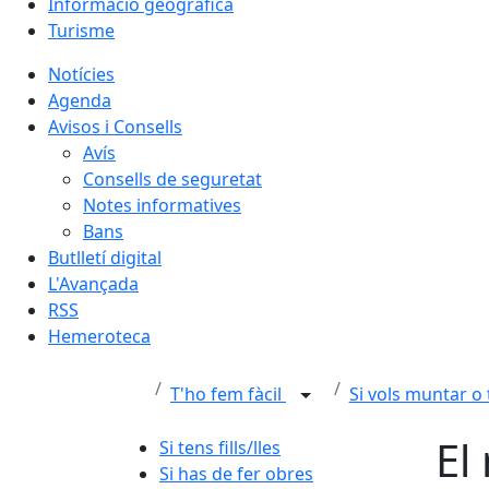
Informació geogràfica
Turisme
Notícies
Agenda
Avisos i Consells
Avís
Consells de seguretat
Notes informatives
Bans
Butlletí digital
L'Avançada
RSS
Hemeroteca
T'ho fem fàcil
Si vols muntar o
El
Si tens fills/lles
Si has de fer obres