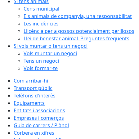
Si tens animals
Cens municipal
Els animals de companyia, una responsabilitat
Les incidències
Llicència per a gossos potencialment perillosos
Llei de benestar animal. Preguntes freqüents
Si vols muntar o tens un negoci
Vols muntar un negoci
Tens un negoci
Vols formar-te
Com arribar-hi
Transport públic
Telèfons d'interès
Equipaments
Entitats i associacions
Empreses i comerços
Guia de carrers / Plànol
Corbera en xifres