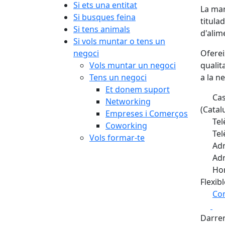
Si ets una entitat
La ma
Si busques feina
titula
Si tens animals
d'alim
Si vols muntar o tens un
negoci
Oferei
Vols muntar un negoci
qualit
Tens un negoci
a la ne
Et donem suport
Cas
Networking
(Catal
Empreses i Comerços
Tel
Coworking
Tel
Vols formar-te
Adr
Adr
Hor
Flexibl
Com
Fa
+
Darrer