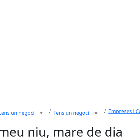
Empreses i 
 tens un negoci
Tens un negoci
 meu niu, mare de dia