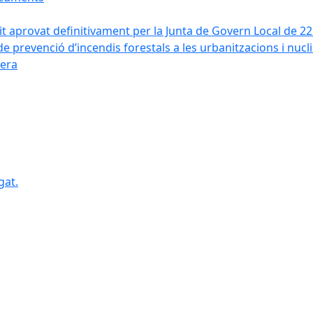
it aprovat definitivament per la Junta de Govern Local de 2
de prevenció d’incendis forestals a les urbanitzacions i nucl
vera
gat.