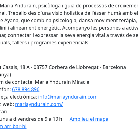
 Maria Yndurain, psicòloga i guia de processos de creixeme
al. Treballo des d'una visió holística de l'ésser humà amb 
 Ayana, que combina psicologia, dansa moviment teràpia,
ini i alineament energètic. Acompanyo les persones a activa
ar, connectar i expressar la seva energia vital a través de s
duals, tallers i programes experiencials.
 Casals, 18 A - 08757 Corbera de Llobregat - Barcelona
unya)
 de contacte: Maria Yndurain Miracle
èfon:
678 894 896
eça electrònica:
info@mariayndurain.com
c web:
mariayndurain.com/
ari:
luns a divendres de 9 a 19 h
Amplieu el mapa
 arribar-hi
Leaflet
| ©
OpenStreetMap
con
cebook
X