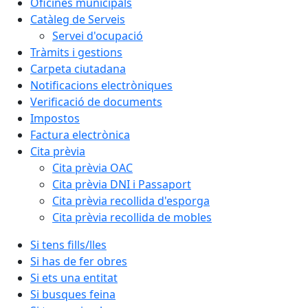
Oficines municipals
Catàleg de Serveis
Servei d'ocupació
Tràmits i gestions
Carpeta ciutadana
Notificacions electròniques
Verificació de documents
Impostos
Factura electrònica
Cita prèvia
Cita prèvia OAC
Cita prèvia DNI i Passaport
Cita prèvia recollida d'esporga
Cita prèvia recollida de mobles
Si tens fills/lles
Si has de fer obres
Si ets una entitat
Si busques feina