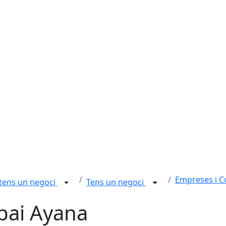
Empreses i 
 tens un negoci
Tens un negoci
pai Ayana