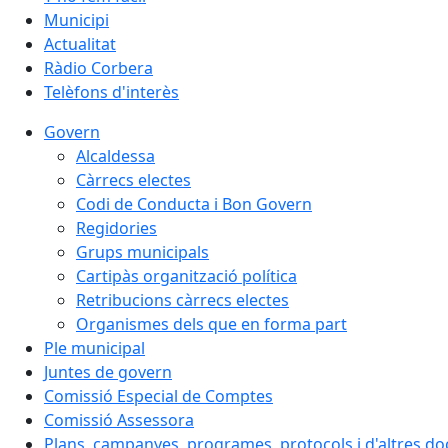
Municipi
Actualitat
Ràdio Corbera
Telèfons d'interès
Govern
Alcaldessa
Càrrecs electes
Codi de Conducta i Bon Govern
Regidories
Grups municipals
Cartipàs organització política
Retribucions càrrecs electes
Organismes dels que en forma part
Ple municipal
Juntes de govern
Comissió Especial de Comptes
Comissió Assessora
Plans, campanyes, programes, protocols i d'altres d