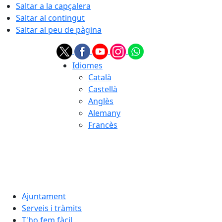
Saltar a la capçalera
Saltar al contingut
Saltar al peu de pàgina
Idiomes
Català
Castellà
Anglès
Alemany
Francès
06.08.2026 | 21:45
Ajuntament
Serveis i tràmits
T'ho fem fàcil