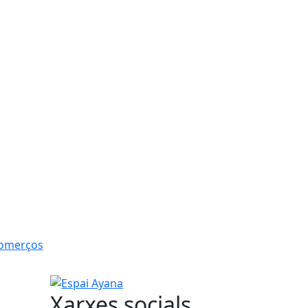
Comerços
Espai Ayana
Xarxes socials