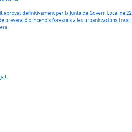
it aprovat definitivament per la Junta de Govern Local de 2
de prevenció d’incendis forestals a les urbanitzacions i nucl
vera
gat.