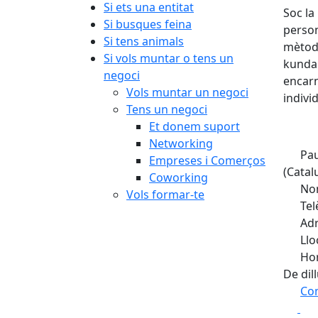
Si ets una entitat
Soc la
Si busques feina
person
Si tens animals
mètode
Si vols muntar o tens un
kundal
negoci
encarn
Vols muntar un negoci
indivi
Tens un negoci
Et donem suport
Networking
Pau
Empreses i Comerços
(Catal
Coworking
Nom
Vols formar-te
Tel
Adr
Llo
Hor
De dil
Com
Fa