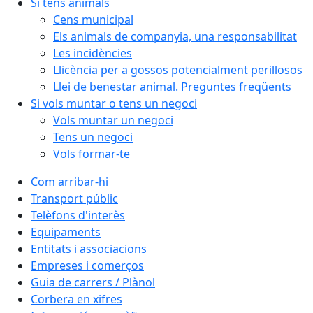
Si tens animals
Cens municipal
Els animals de companyia, una responsabilitat
Les incidències
Llicència per a gossos potencialment perillosos
Llei de benestar animal. Preguntes freqüents
Si vols muntar o tens un negoci
Vols muntar un negoci
Tens un negoci
Vols formar-te
Com arribar-hi
Transport públic
Telèfons d'interès
Equipaments
Entitats i associacions
Empreses i comerços
Guia de carrers / Plànol
Corbera en xifres