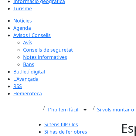
Informació geogràfica
Turisme
Notícies
Agenda
Avisos i Consells
Avís
Consells de seguretat
Notes informatives
Bans
Butlletí digital
L'Avançada
RSS
Hemeroteca
T'ho fem fàcil
Si vols muntar o
Es
Si tens fills/lles
Si has de fer obres