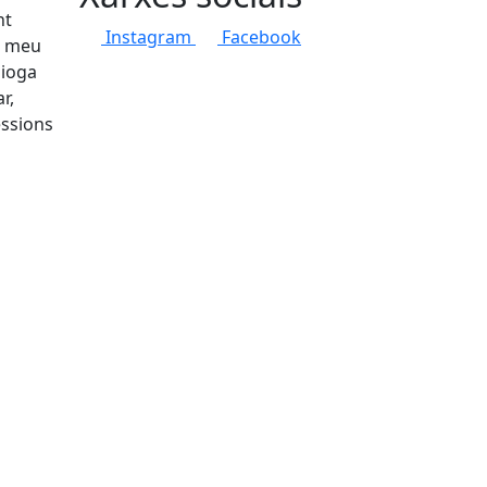
nt
Instagram
Facebook
el meu
 ioga
r,
essions
tributors