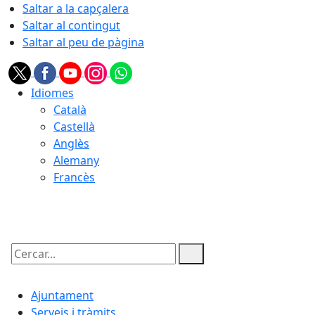
Saltar a la capçalera
Saltar al contingut
Saltar al peu de pàgina
Idiomes
Català
Castellà
Anglès
Alemany
Francès
07.08.2026 | 02:40
Cercar:
Ajuntament
Serveis i tràmits