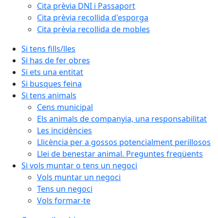
Cita prèvia DNI i Passaport
Cita prèvia recollida d'esporga
Cita prèvia recollida de mobles
Si tens fills/lles
Si has de fer obres
Si ets una entitat
Si busques feina
Si tens animals
Cens municipal
Els animals de companyia, una responsabilitat
Les incidències
Llicència per a gossos potencialment perillosos
Llei de benestar animal. Preguntes freqüents
Si vols muntar o tens un negoci
Vols muntar un negoci
Tens un negoci
Vols formar-te