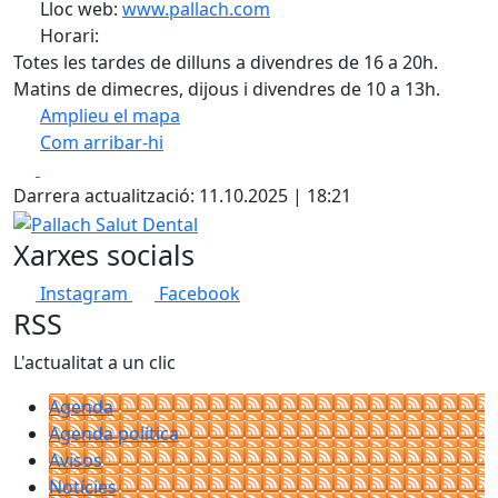
Lloc web:
www.pallach.com
Horari:
Totes les tardes de dilluns a divendres de 16 a 20h.
Matins de dimecres, dijous i divendres de 10 a 13h.
Amplieu el mapa
Com arribar-hi
Leaflet
| ©
OpenStreetMap
contributors
Facebook
X
+
Darrera actualització: 11.10.2025 | 18:21
−
Pallach Salut Dental
Xarxes socials
Instagram
Facebook
RSS
L'actualitat a un clic
Agenda
Agenda política
Avisos
Notícies