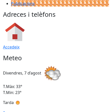
Publicacions
Adreces i telèfons
Accedeix
Meteo
Divendres, 7 d’agost
D
T.Màx: 33°
T
T.Min: 23°
T
Tarda