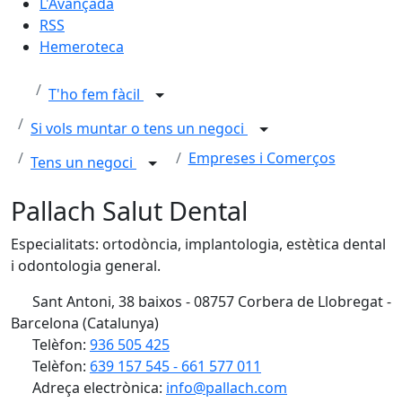
L'Avançada
RSS
Hemeroteca
T'ho fem fàcil
Si vols muntar o tens un negoci
Empreses i Comerços
Tens un negoci
Pallach Salut Dental
Especialitats: ortodòncia, implantologia, estètica dental
i odontologia general.
Sant Antoni, 38 baixos - 08757 Corbera de Llobregat -
Barcelona (Catalunya)
Telèfon:
936 505 425
Telèfon:
639 157 545 - 661 577 011
Adreça electrònica:
info@pallach.com