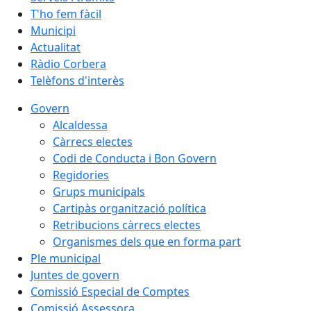
T'ho fem fàcil
Municipi
Actualitat
Ràdio Corbera
Telèfons d'interès
Govern
Alcaldessa
Càrrecs electes
Codi de Conducta i Bon Govern
Regidories
Grups municipals
Cartipàs organització política
Retribucions càrrecs electes
Organismes dels que en forma part
Ple municipal
Juntes de govern
Comissió Especial de Comptes
Comissió Assessora