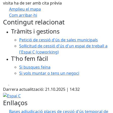
visita ha de ser amb cita prèvia
Amplieu el mapa
Com arribar-hi
Leaflet
| ©
OpenStreetMap
contributors
Contingut relacionat
+
Tràmits i gestions
−
Petició de cessió d'ús de sales municipals
Sol·licitud de cessió d'ús d'un espai de treball a
l'Espai C (coworking)
T'ho fem fàcil
Si busques feina
Si vols muntar o tens un negoci
Facebook
X
Darrera actualització: 21.10.2025 | 14:32
Espai C
Enllaços
Bases adjudicació places de cessió d'ús temporal de