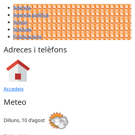
Agenda
Agenda política
Avisos
Notícies
Publicacions
Adreces i telèfons
Accedeix
Meteo
Dilluns, 10 d’agost
D