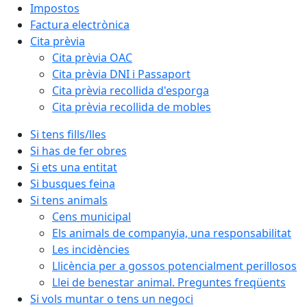
Impostos
Factura electrònica
Cita prèvia
Cita prèvia OAC
Cita prèvia DNI i Passaport
Cita prèvia recollida d'esporga
Cita prèvia recollida de mobles
Si tens fills/lles
Si has de fer obres
Si ets una entitat
Si busques feina
Si tens animals
Cens municipal
Els animals de companyia, una responsabilitat
Les incidències
Llicència per a gossos potencialment perillosos
Llei de benestar animal. Preguntes freqüents
Si vols muntar o tens un negoci