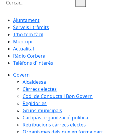
Cercar:
Ajuntament
Serveis i tràmits
T'ho fem fàcil
Municipi
Actualitat
Ràdio Corbera
Telèfons d'interès
Govern
Alcaldessa
Càrrecs electes
Codi de Conducta i Bon Govern
Regidories
Grups municipals
Cartipàs organització política
Retribucions càrrecs electes
Organismes dels que en forma part