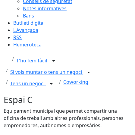
Consells de seguretat
Notes informatives
Bans
Butlletí digital
L'Avançada
RSS
Hemeroteca
T'ho fem fàcil
Si vols muntar o tens un negoci
Coworking
Tens un negoci
Espai C
Equipament municipal que permet compartir una
oficina de treball amb altres professionals, persones
emprenedores, autònomes o empresàries.