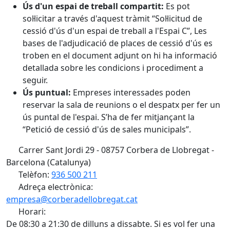
Ús d'un espai de treball compartit:
Es pot
sol·licitar a través d'aquest tràmit “Sol·licitud de
cessió d'ús d'un espai de treball a l'Espai C”, Les
bases de l'adjudicació de places de cessió d'ús es
troben en el document adjunt on hi ha informació
detallada sobre les condicions i procediment a
seguir.
Ús puntual:
Empreses interessades poden
reservar la sala de reunions o el despatx per fer un
ús puntal de l'espai. S’ha de fer mitjançant la
“Petició de cessió d'ús de sales municipals”.
Carrer Sant Jordi 29 - 08757 Corbera de Llobregat -
Barcelona (Catalunya)
Telèfon:
936 500 211
Adreça electrònica:
empresa@corberadellobregat.cat
Horari:
De 08:30 a 21:30 de dilluns a dissabte. Si es vol fer una