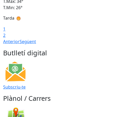
T.Màx: 34°
T
T.Min: 26°
T
Tarda
T
1
2
Anterior
Següent
Butlletí digital
Subscriu-te
Plànol / Carrers