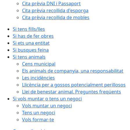
Cita prèvia DNI i Passaport
Cita prèvia recollida d'esporga
Cita prèvia recollida de mobles
Si tens fills/lles
Si has de fer obres
Si ets una entitat
Si busques feina
Si tens animals
Cens municipal
Els animals de companyia, una responsabilitat
Les incidències
Llicència per a gossos potencialment perillosos
Llei de benestar animal. Preguntes freqüents
Si vols muntar o tens un negoci
Vols muntar un negoci
Tens un negoci
Vols formar-te