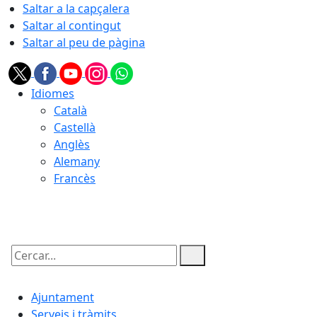
Saltar a la capçalera
Saltar al contingut
Saltar al peu de pàgina
Idiomes
Català
Castellà
Anglès
Alemany
Francès
07.08.2026 | 07:07
Cercar:
Ajuntament
Serveis i tràmits