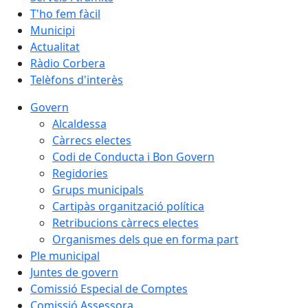
T'ho fem fàcil
Municipi
Actualitat
Ràdio Corbera
Telèfons d'interès
Govern
Alcaldessa
Càrrecs electes
Codi de Conducta i Bon Govern
Regidories
Grups municipals
Cartipàs organització política
Retribucions càrrecs electes
Organismes dels que en forma part
Ple municipal
Juntes de govern
Comissió Especial de Comptes
Comissió Assessora