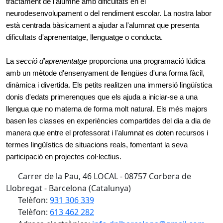
tractament de l'alumne amb dificultats en el
neurodesenvolupament o del rendiment escolar. La nostra labor
està centrada bàsicament a ajudar a l'alumnat que presenta
dificultats d'aprenentatge, llenguatge o conducta.
La
secció d'aprenentatge
proporciona una programació lúdica
amb un mètode d'ensenyament de llengües d'una forma fàcil,
dinàmica i divertida. Els petits realitzen una immersió lingüística
donis d'edats primerenques que els ajuda a iniciar-se a una
llengua que no materna de forma molt natural. Els més majors
basen les classes en experiències compartides del dia a dia de
manera que entre el professorat i l'alumnat es doten recursos i
termes lingüístics de situacions reals, fomentant la seva
participació en projectes col·lectius.
Carrer de la Pau, 46 LOCAL - 08757 Corbera de
Llobregat - Barcelona (Catalunya)
Telèfon:
931 306 339
Telèfon:
613 462 282