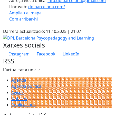
Adreça electrònica:
info.dplbarcelona@gmail.com
Lloc web:
dplbarcelona.com/
Amplieu el mapa
Com arribar-hi
Leaflet
| ©
OpenStreetMap
contributors
Facebook
X
+
Darrera actualització: 11.10.2025 | 21:07
−
DPL Barcelona Psycopedagogy and Learning
Xarxes socials
Instagram
Facebook
LinkedIn
RSS
L'actualitat a un clic
Agenda
Agenda política
Avisos
Notícies
Publicacions