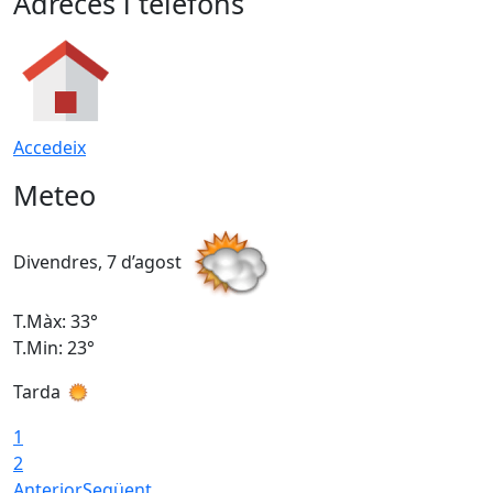
Adreces i telèfons
Accedeix
Meteo
Divendres, 7 d’agost
D
T.Màx: 33°
T
T.Min: 23°
T
Tarda
1
2
Anterior
Següent