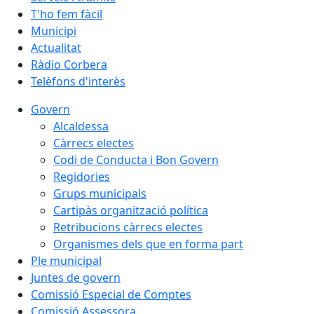
T'ho fem fàcil
Municipi
Actualitat
Ràdio Corbera
Telèfons d'interès
Govern
Alcaldessa
Càrrecs electes
Codi de Conducta i Bon Govern
Regidories
Grups municipals
Cartipàs organització política
Retribucions càrrecs electes
Organismes dels que en forma part
Ple municipal
Juntes de govern
Comissió Especial de Comptes
Comissió Assessora