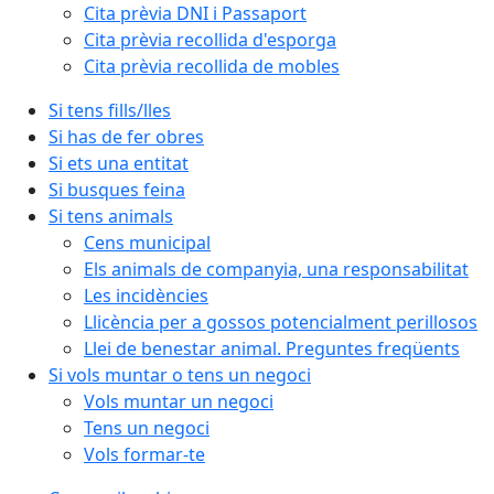
Cita prèvia DNI i Passaport
Cita prèvia recollida d'esporga
Cita prèvia recollida de mobles
Si tens fills/lles
Si has de fer obres
Si ets una entitat
Si busques feina
Si tens animals
Cens municipal
Els animals de companyia, una responsabilitat
Les incidències
Llicència per a gossos potencialment perillosos
Llei de benestar animal. Preguntes freqüents
Si vols muntar o tens un negoci
Vols muntar un negoci
Tens un negoci
Vols formar-te