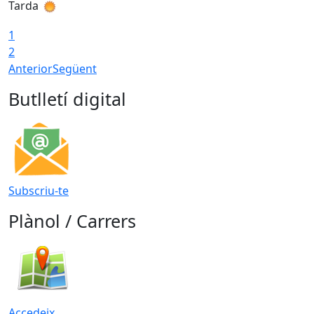
Tarda
T
1
2
Anterior
Següent
Butlletí digital
Subscriu-te
Plànol / Carrers
Accedeix