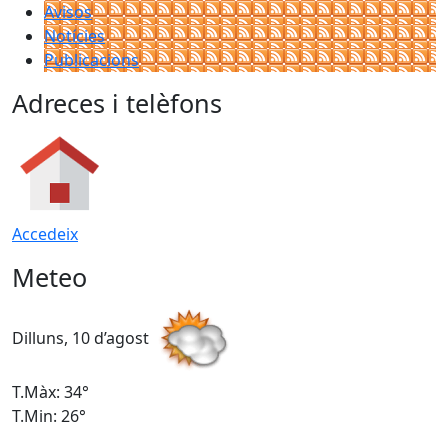
Avisos
Notícies
Publicacions
Adreces i telèfons
Accedeix
Meteo
Dilluns, 10 d’agost
D
T.Màx: 34°
T
T.Min: 26°
T