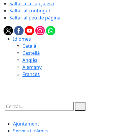
Saltar a la capçalera
Saltar al contingut
Saltar al peu de pàgina
Idiomes
Català
Castellà
Anglès
Alemany
Francès
09.08.2026 | 13:25
Cercar:
Ajuntament
Serveis i tràmits