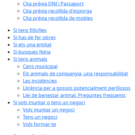
Cita prèvia DNI i Passaport
Cita prèvia recollida d'esporga
Cita prèvia recollida de mobles
Si tens fills/lles
Si has de fer obres
Si ets una entitat
Si busques feina
Si tens animals
Cens municipal
Els animals de companyia, una responsabilitat
Les incidències
Llicència per a gossos potencialment perillosos
Llei de benestar animal. Preguntes freqüents
Si vols muntar o tens un negoci
Vols muntar un negoci
Tens un negoci
Vols formar-te