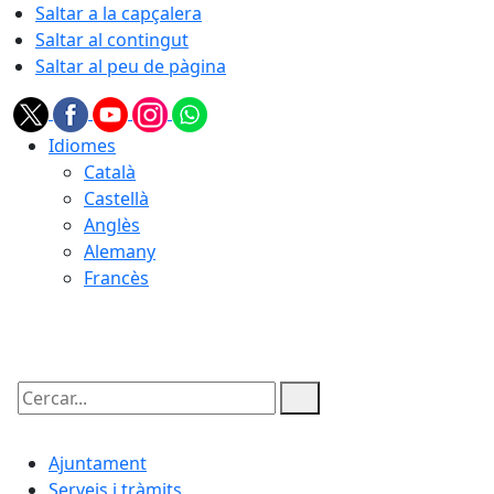
Saltar a la capçalera
Saltar al contingut
Saltar al peu de pàgina
Idiomes
Català
Castellà
Anglès
Alemany
Francès
07.08.2026 | 15:16
Cercar:
Ajuntament
Serveis i tràmits