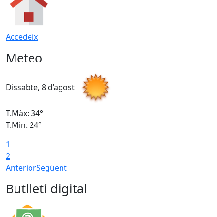
Accedeix
Meteo
Dissabte, 8 d’agost
D
T.Màx: 34°
T
T.Min: 24°
T
1
2
Anterior
Següent
Butlletí digital