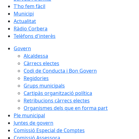
T'ho fem fàcil
Municipi
Actualitat
Ràdio Corbera
Telèfons d'interès
Govern
Alcaldessa
Càrrecs electes
Codi de Conducta i Bon Govern
Regidories
Grups municipals
Cartipàs organització política
Retribucions càrrecs electes
Organismes dels que en forma part
Ple municipal
Juntes de govern
Comissió Especial de Comptes
Comissió Assessora