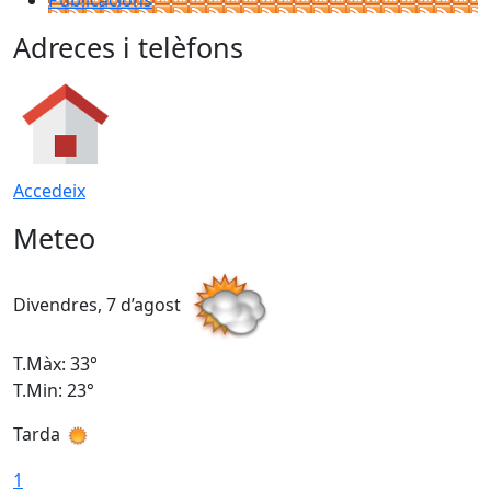
Publicacions
Adreces i telèfons
Accedeix
Meteo
Divendres, 7 d’agost
D
T.Màx: 33°
T
T.Min: 23°
T
Tarda
1