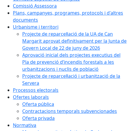
Comissió Assessora
Plans, campanyes, programes, protocols i d'altres
documents
Urbanisme i territori
Projecte de reparcel·lació de la UA de Can
Margarit aprovat definitivament per la Junta de
Govern Local de 22 de juny de 2026
Aprovació inicial dels projectes executius del
Pla de prevenció d’incendis forestals a les
urbanitzacions i nuclis de població
Projecte de reparcel·lació i urbanització de la
Servera
Processos electorals
Ofertes laborals
Oferta pública
Contractacions temporals subvencionades
Oferta privada
Normativa