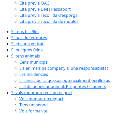
Cita prèvia OAC
Cita prèvia DNI i Passaport
Cita prèvia recollida d'esporga
Cita prèvia recollida de mobles
Si tens fills/lles
Si has de fer obres
Si ets una entitat
Si busques feina
Si tens animals
Cens municipal
Els animals de companyia, una responsabilitat
Les incidències
Llicència per a gossos potencialment perillosos
Llei de benestar animal. Preguntes freqüents
Si vols muntar o tens un negoci
Vols muntar un negoci
Tens un negoci
Vols formar-te