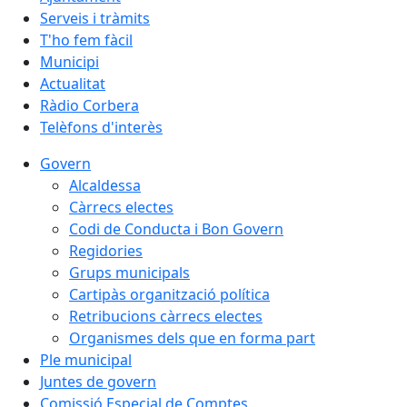
Serveis i tràmits
T'ho fem fàcil
Municipi
Actualitat
Ràdio Corbera
Telèfons d'interès
Govern
Alcaldessa
Càrrecs electes
Codi de Conducta i Bon Govern
Regidories
Grups municipals
Cartipàs organització política
Retribucions càrrecs electes
Organismes dels que en forma part
Ple municipal
Juntes de govern
Comissió Especial de Comptes