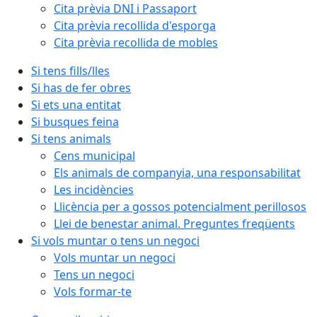
Cita prèvia DNI i Passaport
Cita prèvia recollida d'esporga
Cita prèvia recollida de mobles
Si tens fills/lles
Si has de fer obres
Si ets una entitat
Si busques feina
Si tens animals
Cens municipal
Els animals de companyia, una responsabilitat
Les incidències
Llicència per a gossos potencialment perillosos
Llei de benestar animal. Preguntes freqüents
Si vols muntar o tens un negoci
Vols muntar un negoci
Tens un negoci
Vols formar-te