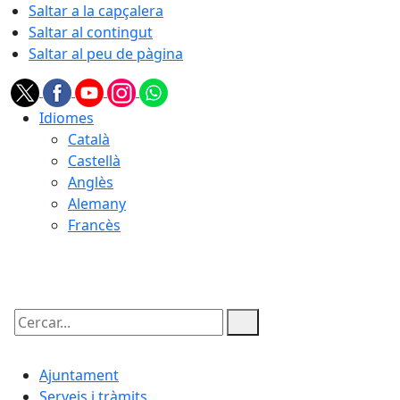
Saltar a la capçalera
Saltar al contingut
Saltar al peu de pàgina
Idiomes
Català
Castellà
Anglès
Alemany
Francès
10.08.2026 | 09:50
Cercar:
Ajuntament
Serveis i tràmits