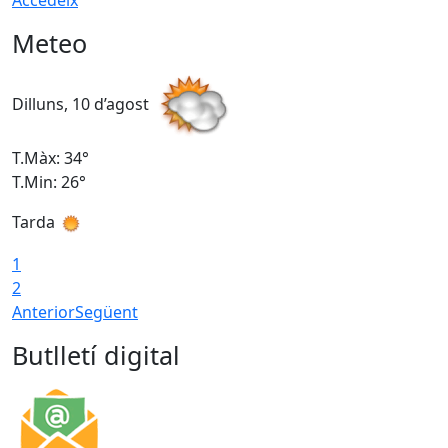
Accedeix
Meteo
Dilluns, 10 d’agost
D
T.Màx: 34°
T
T.Min: 26°
T
Tarda
T
1
2
Anterior
Següent
Butlletí digital