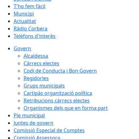
T'ho fem fàcil
Municipi
Actualitat
Ràdio Corbera
Telèfons d'interès
Govern
Alcaldessa
Càrrecs electes
Codi de Conducta i Bon Govern
Regidories
Grups municipals
Cartipàs organització política
Retribucions càrrecs electes
Organismes dels que en forma part
Ple municipal
Juntes de govern
Comissió Especial de Comptes
Comissió Assessora