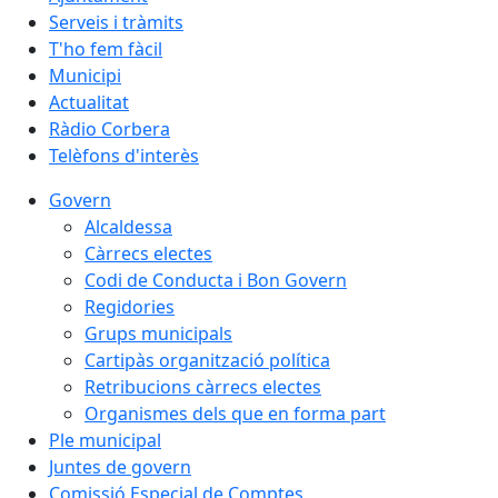
Serveis i tràmits
T'ho fem fàcil
Municipi
Actualitat
Ràdio Corbera
Telèfons d'interès
Govern
Alcaldessa
Càrrecs electes
Codi de Conducta i Bon Govern
Regidories
Grups municipals
Cartipàs organització política
Retribucions càrrecs electes
Organismes dels que en forma part
Ple municipal
Juntes de govern
Comissió Especial de Comptes