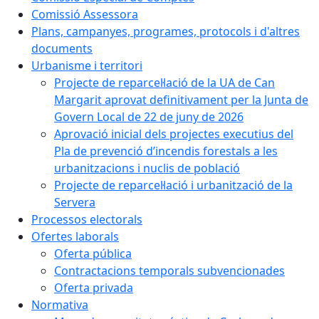
Comissió Assessora
Plans, campanyes, programes, protocols i d'altres
documents
Urbanisme i territori
Projecte de reparcel·lació de la UA de Can
Margarit aprovat definitivament per la Junta de
Govern Local de 22 de juny de 2026
Aprovació inicial dels projectes executius del
Pla de prevenció d’incendis forestals a les
urbanitzacions i nuclis de població
Projecte de reparcel·lació i urbanització de la
Servera
Processos electorals
Ofertes laborals
Oferta pública
Contractacions temporals subvencionades
Oferta privada
Normativa