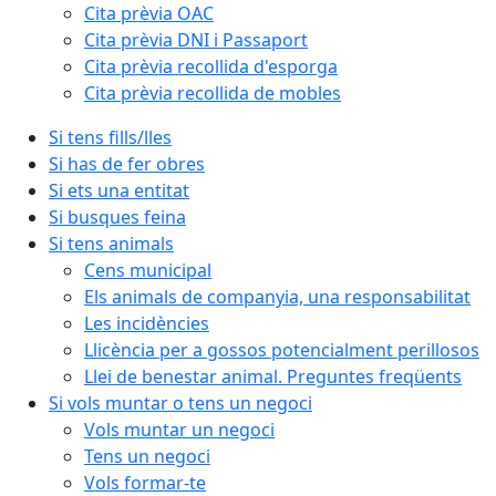
Cita prèvia OAC
Cita prèvia DNI i Passaport
Cita prèvia recollida d'esporga
Cita prèvia recollida de mobles
Si tens fills/lles
Si has de fer obres
Si ets una entitat
Si busques feina
Si tens animals
Cens municipal
Els animals de companyia, una responsabilitat
Les incidències
Llicència per a gossos potencialment perillosos
Llei de benestar animal. Preguntes freqüents
Si vols muntar o tens un negoci
Vols muntar un negoci
Tens un negoci
Vols formar-te