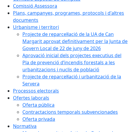
Comissió Assessora
Plans, campanyes, programes, protocols i d'altres
documents
Urbanisme i territori
Projecte de reparcel·lació de la UA de Can
Margarit aprovat definitivament per la Junta de
Govern Local de 22 de juny de 2026
Aprovació inicial dels projectes executius del
Pla de prevenció d’incendis forestals a les
urbanitzacions i nuclis de població
Projecte de reparcel·lació i urbanització de la
Servera
Processos electorals
Ofertes laborals
Oferta pública
Contractacions temporals subvencionades
Oferta privada
Normativa