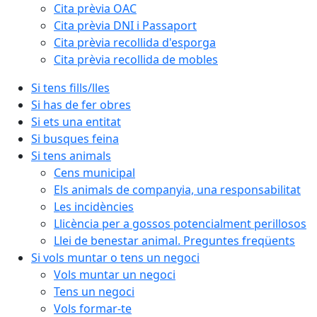
Cita prèvia OAC
Cita prèvia DNI i Passaport
Cita prèvia recollida d'esporga
Cita prèvia recollida de mobles
Si tens fills/lles
Si has de fer obres
Si ets una entitat
Si busques feina
Si tens animals
Cens municipal
Els animals de companyia, una responsabilitat
Les incidències
Llicència per a gossos potencialment perillosos
Llei de benestar animal. Preguntes freqüents
Si vols muntar o tens un negoci
Vols muntar un negoci
Tens un negoci
Vols formar-te