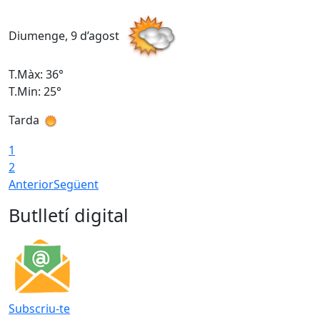
Diumenge, 9 d’agost
D
T.Màx: 36°
T
T.Min: 25°
T
Tarda
T
1
2
Anterior
Següent
Butlletí digital
Subscriu-te