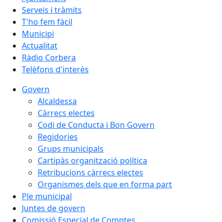
Serveis i tràmits
T'ho fem fàcil
Municipi
Actualitat
Ràdio Corbera
Telèfons d'interès
Govern
Alcaldessa
Càrrecs electes
Codi de Conducta i Bon Govern
Regidories
Grups municipals
Cartipàs organització política
Retribucions càrrecs electes
Organismes dels que en forma part
Ple municipal
Juntes de govern
Comissió Especial de Comptes